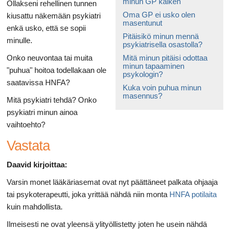
minun GP kaiken
Ollakseni rehellinen tunnen
Oma GP ei usko olen
kiusattu näkemään psykiatri
masentunut
enkä usko, että se sopii
Pitäisikö minun mennä
minulle.
psykiatrisella osastolla?
Onko neuvontaa tai muita
Mitä minun pitäisi odottaa
minun tapaaminen
"puhua" hoitoa todellakaan ole
psykologin?
saatavissa HNFA?
Kuka voin puhua minun
masennus?
Mitä psykiatri tehdä? Onko
psykiatri minun ainoa
vaihtoehto?
Vastata
Daavid kirjoittaa:
Varsin monet lääkäriasemat ovat nyt päättäneet palkata ohjaaja
tai psykoterapeutti, joka yrittää nähdä niin monta
HNFA potilaita
kuin mahdollista.
Ilmeisesti ne ovat yleensä ylityöllistetty joten he usein nähdä