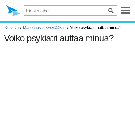
Masennus
Kotisivu
Masennus
Kysylääkäri
Voiko psykiatri auttaa minua?
Voiko psykiatri auttaa minua?
Silmät
Tapaturmat ja ensiapu
Kivut ja säryt
ADHD
Allergia ja astma
Aivot ja hermosto
Syöpä
Diabetes