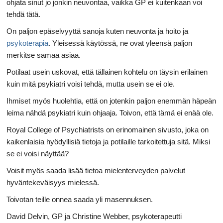
ohjata sinut jo jonkin neuvontaa, vaikka GP ei kuitenkaan voi
tehdä tätä.
On paljon epäselvyyttä sanoja kuten neuvonta ja hoito ja
psykoterapia
. Yleisessä käytössä, ne ovat yleensä paljon
merkitse samaa asiaa.
Potilaat usein uskovat, että tällainen kohtelu on täysin erilainen
kuin mitä psykiatri voisi tehdä, mutta usein se ei ole.
Ihmiset myös huolehtia, että on jotenkin paljon enemmän häpeän
leima nähdä psykiatri kuin ohjaaja. Toivon, että tämä ei enää ole.
Royal College of Psychiatrists on erinomainen sivusto, joka on
kaikenlaisia ​​hyödyllisiä tietoja ja potilaille tarkoitettuja sitä. Miksi
se ei voisi näyttää?
Voisit myös saada lisää tietoa mielenterveyden palvelut
hyväntekeväisyys mielessä.
Toivotan teille onnea saada yli masennuksen.
David Delvin, GP ja Christine Webber, psykoterapeutti