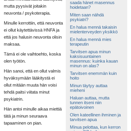
saada hänet masennus
mutta pyysivät joitakin
hoidetaan?
neuvonta / psykoterapia.
Miten saan nähdä
psykiatri?
Minulle kerrottiin, että neuvonta
En halua mennä takaisin
ei ollut käytettävissä HNFA ja
mielenterveyden yksikkö
että jos halusin neuvonta olisin
En halua mennä mies
maksaa.
terapeutin
Tarvitsen apua minun
Tämä ei ole vaihtoehto, koska
kaksisuuntainen
olen työtön.
masennus: kuinka kauan
minun on alas?
Hän sanoi, että en ollut valmis
Tarvitsen enemmän kuin
hyväksymään lääkitystä ei
hoito
ollut mitään muuta hän voisi
Minun täytyy auttaa
mieheni
tehdä paitsi viitata minut
Haluan auttaa, mutta
psykiatrin.
tunnen itseni niin
epätoivoinen
Hän antoi minulle aikaa miettiä
Olen kateellinen ihminen ja
tätä ja minun seuraava
tarvitsen apua
tapaaminen on pian.
Minua pelottaa, kun kerron