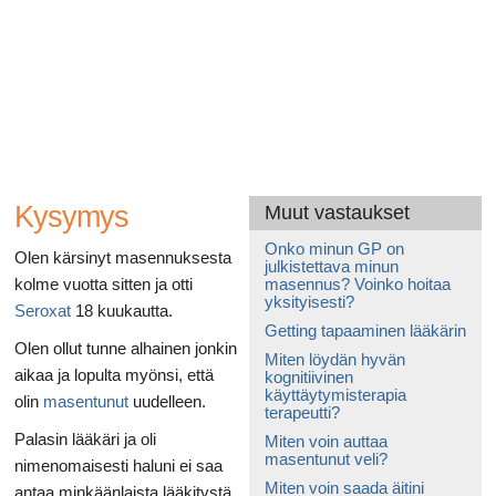
Ruoansulatusta
Kysymys
Muut vastaukset
Onko minun GP on
Olen kärsinyt masennuksesta
julkistettava minun
kolme vuotta sitten ja otti
masennus?
Voinko hoitaa
yksityisesti?
Seroxat
18 kuukautta.
Getting tapaaminen lääkärin
Olen ollut tunne alhainen jonkin
Miten löydän hyvän
aikaa ja lopulta myönsi, että
kognitiivinen
käyttäytymisterapia
olin
masentunut
uudelleen.
terapeutti?
Palasin lääkäri ja oli
Miten voin auttaa
masentunut veli?
nimenomaisesti haluni ei saa
Miten voin saada äitini
antaa minkäänlaista lääkitystä,