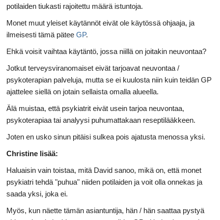
potilaiden tiukasti rajoitettu määrä istuntoja.
Monet muut yleiset käytännöt eivät ole käytössä ohjaaja, ja
ilmeisesti tämä pätee
GP
.
Ehkä voisit vaihtaa käytäntö, jossa niillä on joitakin neuvontaa?
Jotkut terveysviranomaiset eivät tarjoavat neuvontaa /
psykoterapian palveluja, mutta se ei kuulosta niin kuin teidän GP
ajattelee siellä on jotain sellaista omalla alueella.
Älä muistaa, että psykiatrit eivät usein tarjoa neuvontaa,
psykoterapiaa tai analyysi puhumattakaan reseptilääkkeen.
Joten en usko sinun pitäisi sulkea pois ajatusta menossa yksi.
Christine lisää:
Haluaisin vain toistaa, mitä David sanoo, mikä on, että monet
psykiatri tehdä "puhua" niiden potilaiden ja voit olla onnekas ja
saada yksi, joka ei.
Myös, kun näette tämän asiantuntija, hän / hän saattaa pystyä