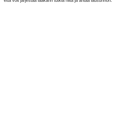
että voit järjestää lääkärin tutkia niitä ja antaa lausunnon.