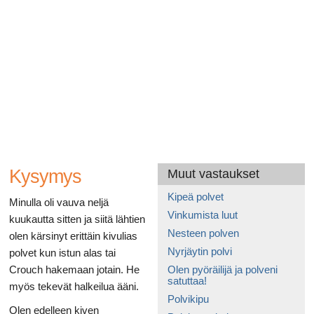
Ruoansulatusta
Kysymys
Muut vastaukset
Kipeä polvet
Minulla oli vauva neljä
Vinkumista luut
kuukautta sitten ja siitä lähtien
Nesteen polven
olen kärsinyt erittäin kivulias
Nyrjäytin polvi
polvet kun istun alas tai
Crouch hakemaan jotain. He
Olen pyöräilijä ja polveni
satuttaa!
myös tekevät halkeilua ääni.
Polvikipu
Olen edelleen kiven