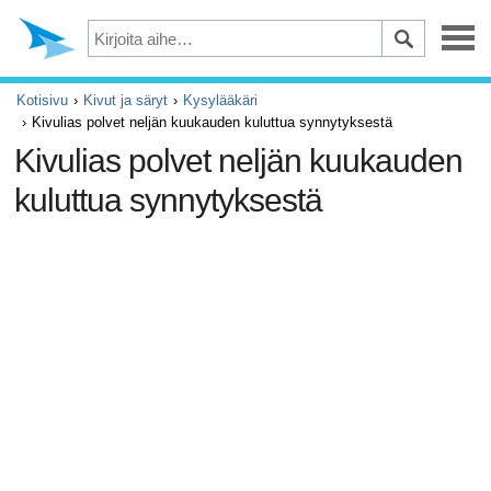
Masennus
Kotisivu
Kivut ja säryt
Kysylääkäri
Kivulias polvet neljän kuukauden kuluttua synnytyksestä
Silmät
Kivulias polvet neljän kuukauden
kuluttua synnytyksestä
Tapaturmat ja ensiapu
Kivut ja säryt
ADHD
Allergia ja astma
Aivot ja hermosto
Syöpä
Diabetes