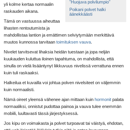
"Huojuva polvilumpio"
yli kolme kertaa normaalin
Poikani polvet halki
raskauden aikana.
äänekkäästi
Tämä on vastuussa aiheuttaa
lihasten rentoutumista ja
mahdollistaa lantion ja emättimen selviytymään merkittävä
muutos kunnossa tarvitaan
toimituksen vauva
.
Nivelet tarvitsevat lihaksia heidän tuestaan ​​ja jopa neljän
kuukauden kuluttua iloinen tapahtuma, on mahdollista, että
sinulla on vielä lisääntynyt liikkuvuus nivelissä verrattuna ennen
kuin tuli raskaaksi.
Halkeilua et kuvailla voi johtua polven nivelsiteet on väljemmin
kuin normaalisti.
Nämä oireet yleensä vähenee ajan mittaan kuin
hormonit
palata
normaaliksi, onnistut pudottaa painoa ja vauva tulee enemmän
mobiili, luultavasti tässä järjestyksessä.
Jos kipu on voimakasta ja polvet turpoavat tai väistyä, ehdotan,