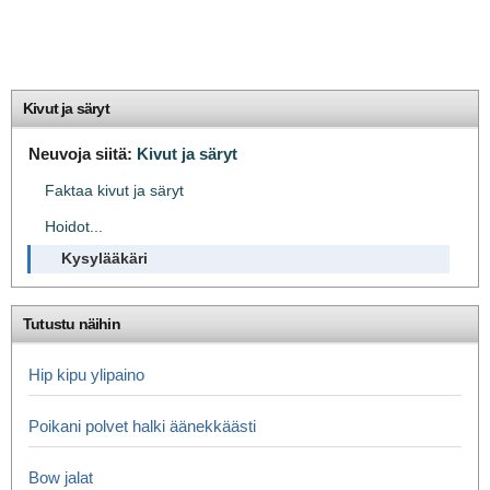
Kivut ja säryt
Neuvoja siitä:
Kivut ja säryt
Faktaa kivut ja säryt
Hoidot...
Kysylääkäri
Tutustu näihin
Hip kipu ylipaino
Poikani polvet halki äänekkäästi
Bow jalat