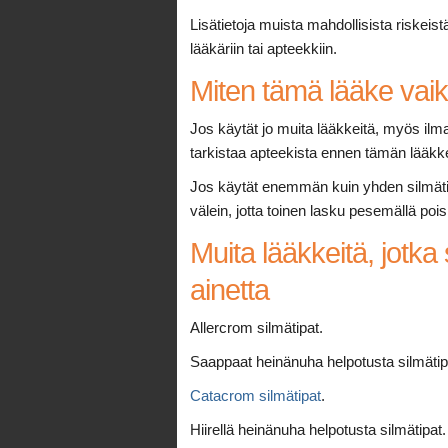
Lisätietoja muista mahdollisista riskeist
lääkäriin tai apteekkiin.
Miten tämä lääke vai
Jos käytät jo muita lääkkeitä, myös ilm
tarkistaa apteekista ennen tämän lääk
Jos käytät enemmän kuin yhden silmätipp
välein, jotta toinen lasku pesemällä pois
Muita lääkkeitä, jotka
ainetta
Allercrom silmätipat.
Saappaat heinänuha helpotusta silmätip
Catacrom silmätipat
.
Hiirellä heinänuha helpotusta silmätipat.