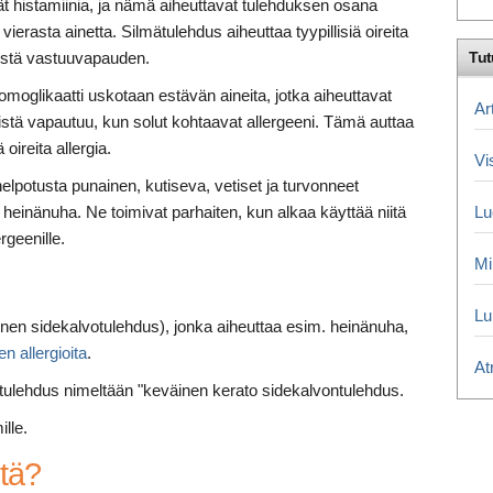
ävät histamiinia, ja nämä aiheuttavat tulehduksen osana
erasta ainetta. Silmätulehdus aiheuttaa tyypillisiä oireita
etistä vastuuvapauden.
Tut
omoglikaatti uskotaan estävän aineita, jotka aiheuttavat
Ar
istä vapautuu, kun solut kohtaavat allergeeni. Tämä auttaa
oireita allergia.
Vi
helpotusta punainen, kutiseva, vetiset ja turvonneet
 heinänuha. Ne toimivat parhaiten, kun alkaa käyttää niitä
Lu
rgeenille.
Mi
Lu
rginen sidekalvotulehdus), jonka aiheuttaa esim. heinänuha,
n allergioita
.
At
tulehdus nimeltään "keväinen kerato sidekalvontulehdus.
lle.
itä?