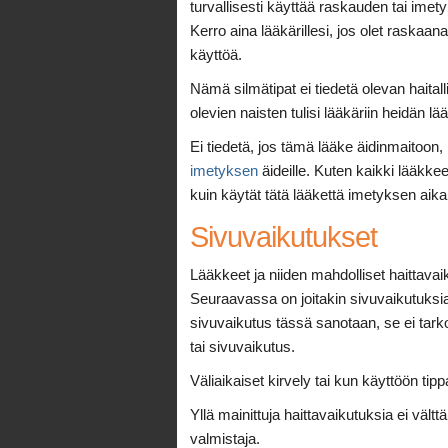
turvallisesti käyttää raskauden tai imetyk
Kerro aina lääkärillesi, jos olet raskaa
käyttöä.
Nämä silmätipat ei tiedetä olevan haitall
olevien naisten tulisi lääkäriin heidän lä
Ei tiedetä, jos tämä lääke äidinmaitoon, 
imetyksen
äideille. Kuten kaikki lääkke
kuin käytät tätä lääkettä imetyksen aika
Sivuvaikutukset
Lääkkeet ja niiden mahdolliset haittavaik
Seuraavassa on joitakin sivuvaikutuksia,
sivuvaikutus tässä sanotaan, se ei tarkoi
tai sivuvaikutus.
Väliaikaiset kirvely tai kun käyttöön tipp
Yllä mainittuja haittavaikutuksia ei vält
valmistaja.