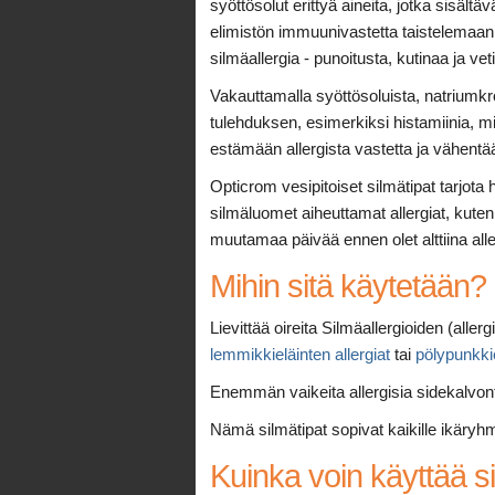
syöttösolut erittyä aineita, jotka sisält
elimistön immuunivastetta taistelemaan vi
silmäallergia - punoitusta, kutinaa ja v
Vakauttamalla syöttösoluista, natriumkr
tulehduksen, esimerkiksi histamiinia, m
estämään allergista vastetta ja vähentää 
Opticrom vesipitoiset silmätipat tarjota 
silmäluomet aiheuttamat allergiat, kuten
muutamaa päivää ennen olet alttiina alle
Mihin sitä käytetään?
Lievittää oireita Silmäallergioiden (alle
lemmikkieläinten allergiat
tai
pölypunkkie
Enemmän vaikeita allergisia sidekalvon
Nämä silmätipat sopivat kaikille ikäryhmi
Kuinka voin käyttää s