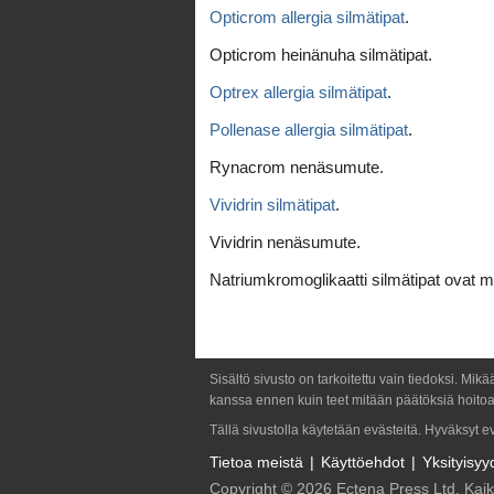
Opticrom allergia silmätipat
.
Opticrom heinänuha silmätipat.
Optrex allergia silmätipat
.
Pollenase allergia silmätipat
.
Rynacrom nenäsumute.
Vividrin silmätipat
.
Vividrin nenäsumute.
Natriumkromoglikaatti silmätipat ovat my
Sisältö sivusto on tarkoitettu vain tiedoksi. Mik
kanssa ennen kuin teet mitään päätöksiä hoitoa
Tällä sivustolla käytetään evästeitä. Hyväksyt 
Tietoa meistä
Käyttöehdot
Yksityisy
Copyright © 2026 Ectena Press Ltd. Kaik