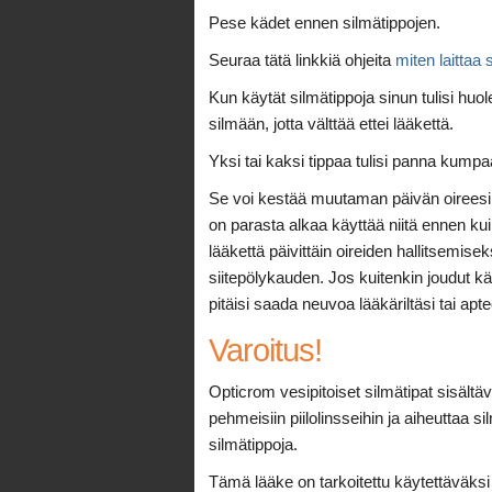
Pese kädet ennen silmätippojen.
Seuraa tätä linkkiä ohjeita
miten laittaa 
Kun käytät silmätippoja sinun tulisi huol
silmään, jotta välttää ettei lääkettä.
Yksi tai kaksi tippaa tulisi panna kumpa
Se voi kestää muutaman päivän oireesi o
on parasta alkaa käyttää niitä ennen kuin 
lääkettä päivittäin oireiden hallitsemisek
siitepölykauden. Jos kuitenkin joudut k
pitäisi saada neuvoa lääkäriltäsi tai apte
Varoitus!
Opticrom vesipitoiset silmätipat sisältä
pehmeisiin piilolinsseihin ja aiheuttaa si
silmätippoja.
Tämä lääke on tarkoitettu käytettäväksi 