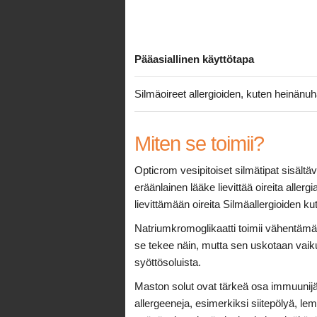
Pääasiallinen käyttötapa
Silmäoireet allergioiden, kuten heinänu
Miten se toimii?
Opticrom vesipitoiset silmätipat sisältä
eräänlainen lääke lievittää oireita aller
lievittämään oireita Silmäallergioiden k
Natriumkromoglikaatti toimii vähentämäll
se tekee näin, mutta sen uskotaan vaik
syöttösoluista.
Maston solut ovat tärkeä osa immuunijär
allergeeneja, esimerkiksi siitepölyä, le