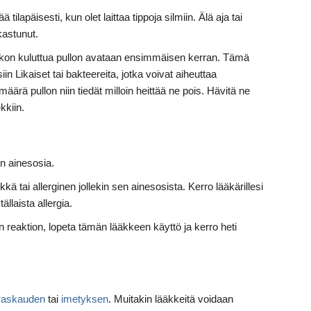
tilapäisesti, kun olet laittaa tippoja silmiin. Älä aja tai
kastunut.
viikon kuluttua pullon avataan ensimmäisen kerran. Tämä
iin Likaiset tai bakteereita, jotka voivat aiheuttaa
äärä pullon niin tiedät milloin heittää ne pois. Hävitä ne
kkiin.
in ainesosia.
kkä tai allerginen jollekin sen ainesosista. Kerro lääkärillesi
ällaista allergia.
en reaktion, lopeta tämän lääkkeen käyttö ja kerro heti
raskauden
tai
imetyksen
. Muitakin lääkkeitä voidaan