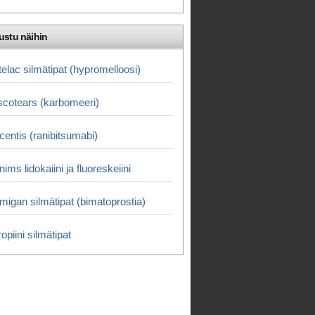
ustu näihin
telac silmätipat (hypromelloosi)
scotears (karbomeeri)
centis (ranibitsumabi)
nims lidokaiini ja fluoreskeiini
migan silmätipat (bimatoprostia)
ropiini silmätipat