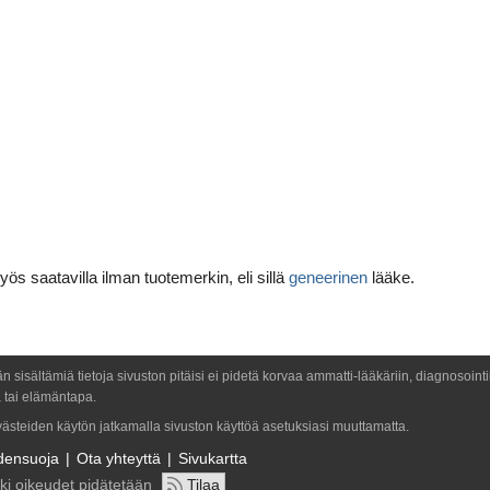
ös saatavilla ilman tuotemerkin, eli sillä
geneerinen
lääke.
ään sisältämiä tietoja sivuston pitäisi ei pidetä korvaa ammatti-lääkäriin, diagnosoint
 tai elämäntapa.
evästeiden käytön jatkamalla sivuston käyttöä asetuksiasi muuttamatta.
ydensuoja
Ota yhteyttä
Sivukartta
ki oikeudet pidätetään
Tilaa