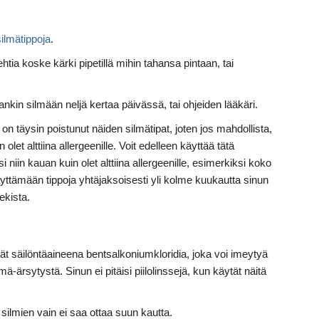
silmätippoja
.
ehtia koske kärki pipetillä mihin tahansa pintaan, tai
ankin silmään neljä kertaa päivässä, tai ohjeiden lääkäri.
n täysin poistunut näiden silmätipat, joten jos mahdollista,
olet alttiina allergeenille. Voit edelleen käyttää tätä
si niin kauan kuin olet alttiina allergeenille, esimerkiksi koko
äyttämään tippoja yhtäjaksoisesti yli kolme kuukautta sinun
ekista.
vät säilöntäaineena bentsalkoniumkloridia, joka voi imeytyä
lmä-ärsytystä. Sinun ei pitäisi piilolinssejä, kun käytät näitä
silmien vain ei saa ottaa suun kautta.