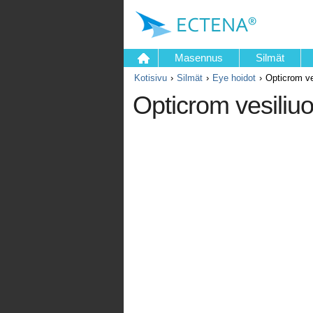
Masennus
Silmät
Kotisivu
Silmät
Eye hoidot
Opticrom ve
Opticrom vesiliuo