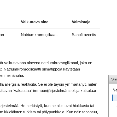
Vaikuttava aine
Valmistaja
han
Natriumkromoglikaatti
Sanofi-aventis
vät vaikuttavana aineena natriumkromoglikaatti, joka on
giat. Natriumkromoglikaatti silmätippoja käytetään
uten heinänuha.
Sil
ä allergisia reaktioita. Se ei ole täysin ymmärtänyt, miten
Ne
uttavan "vakauttaa" immuunijärjestelmän soluja kutsutaan
jestelmää. He herkistyä, kun ne altistuvat hiukkasia tai
mmikkieläinten turkista tai pölypunkkeja. Kun näin tapahtuu,