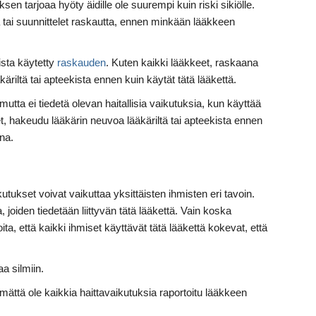
sen tarjoaa hyöty äidille ole suurempi kuin riski sikiölle.
na tai suunnittelet raskautta, ennen minkään lääkkeen
ista käytetty
raskauden
. Kuten kaikki lääkkeet, raskaana
äkäriltä tai apteekista ennen kuin käytät tätä lääkettä.
mutta ei tiedetä olevan haitallisia vaikutuksia, kun käyttää
et, hakeudu lääkärin neuvoa lääkäriltä tai apteekista ennen
na.
utukset voivat vaikuttaa yksittäisten ihmisten eri tavoin.
 joiden tiedetään liittyvän tätä lääkettä. Vain koska
ta, että kaikki ihmiset käyttävät tätä lääkettä kokevat, että
aa silmiin.
tämättä ole kaikkia haittavaikutuksia raportoitu lääkkeen