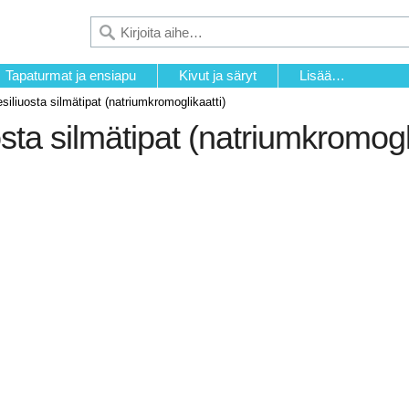
Tapaturmat ja ensiapu
Kivut ja säryt
Lisää…
siliuosta silmätipat (natriumkromoglikaatti)
sta silmätipat (natriumkromogli