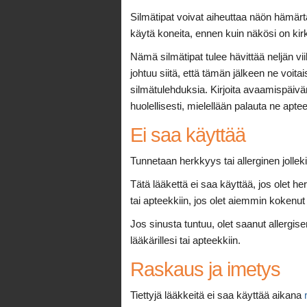
Silmätipat voivat aiheuttaa näön hämärtää 
käytä koneita, ennen kuin näkösi on kir
Nämä silmätipat tulee hävittää neljän 
johtuu siitä, että tämän jälkeen ne voitais
silmätulehduksia. Kirjoita avaamispäiväm
huolellisesti, mielellään palauta ne aptee
Ei saa käyttää
Tunnetaan herkkyys tai allerginen jollek
Tätä lääkettä ei saa käyttää, jos olet her
tai apteekkiin, jos olet aiemmin kokenut t
Jos sinusta tuntuu, olet saanut allergis
lääkärillesi tai apteekkiin.
Raskaus ja imetys
Tiettyjä lääkkeitä ei saa käyttää aikana