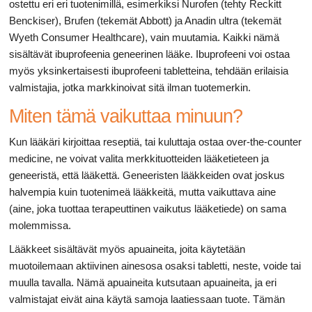
ostettu eri eri tuotenimillä, esimerkiksi Nurofen (tehty Reckitt
Benckiser), Brufen (tekemät Abbott) ja Anadin ultra (tekemät
Wyeth Consumer Healthcare), vain muutamia. Kaikki nämä
sisältävät ibuprofeenia geneerinen lääke. Ibuprofeeni voi ostaa
myös yksinkertaisesti ibuprofeeni tabletteina, tehdään erilaisia ​​
valmistajia, jotka markkinoivat sitä ilman tuotemerkin.
Miten tämä vaikuttaa minuun?
Kun lääkäri kirjoittaa reseptiä, tai kuluttaja ostaa over-the-counter
medicine, ne voivat valita merkkituotteiden lääketieteen ja
geneeristä, että lääkettä. Geneeristen lääkkeiden ovat joskus
halvempia kuin tuotenimeä lääkkeitä, mutta vaikuttava aine
(aine, joka tuottaa terapeuttinen vaikutus lääketiede) on sama
molemmissa.
Lääkkeet sisältävät myös apuaineita, joita käytetään
muotoilemaan aktiivinen ainesosa osaksi tabletti, neste, voide tai
muulla tavalla. Nämä apuaineita kutsutaan apuaineita, ja eri
valmistajat eivät aina käytä samoja laatiessaan tuote. Tämän