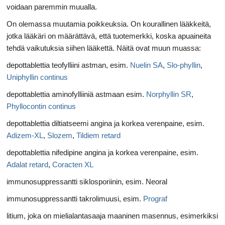
voidaan paremmin muualla.
On olemassa muutamia poikkeuksia. On kourallinen lääkkeitä,
jotka lääkäri on määrättävä, että tuotemerkki, koska apuaineita
tehdä vaikutuksia siihen lääkettä. Näitä ovat muun muassa:
depottablettia teofylliini astman, esim.
Nuelin SA
,
Slo-phyllin
,
Uniphyllin continus
depottablettia aminofylliiniä astmaan esim.
Norphyllin SR
,
Phyllocontin continus
depottablettia diltiatseemi angina ja korkea verenpaine, esim.
Adizem-XL
,
Slozem
,
Tildiem retard
depottablettia nifedipine angina ja korkea verenpaine, esim.
Adalat retard
,
Coracten XL
immunosuppressantti siklosporiinin, esim. Neoral
immunosuppressantti takrolimuusi, esim.
Prograf
litium, joka on mielialantasaaja maaninen masennus, esimerkiksi