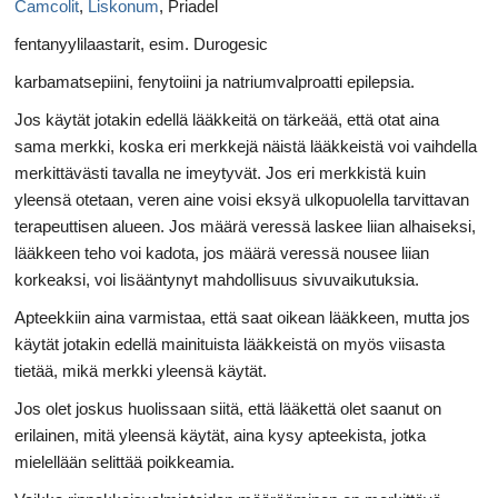
Camcolit
,
Liskonum
, Priadel
fentanyylilaastarit, esim. Durogesic
karbamatsepiini, fenytoiini ja natriumvalproatti epilepsia.
Jos käytät jotakin edellä lääkkeitä on tärkeää, että otat aina
sama merkki, koska eri merkkejä näistä lääkkeistä voi vaihdella
merkittävästi tavalla ne imeytyvät. Jos eri merkkistä kuin
yleensä otetaan, veren aine voisi eksyä ulkopuolella tarvittavan
terapeuttisen alueen. Jos määrä veressä laskee liian alhaiseksi,
lääkkeen teho voi kadota, jos määrä veressä nousee liian
korkeaksi, voi lisääntynyt mahdollisuus sivuvaikutuksia.
Apteekkiin aina varmistaa, että saat oikean lääkkeen, mutta jos
käytät jotakin edellä mainituista lääkkeistä on myös viisasta
tietää, mikä merkki yleensä käytät.
Jos olet joskus huolissaan siitä, että lääkettä olet saanut on
erilainen, mitä yleensä käytät, aina kysy apteekista, jotka
mielellään selittää poikkeamia.