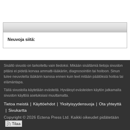
Neuvoja siitä:
Sisältö sivusto on tarkoitettu vain tiedoksi. Mikään sisältämiä tietoja sivuston
pitäisi ei pidetä korvaa ammatti-lääkäriin, diagnosointiin tai hoitoon. Sinun
tulee neuvotella lääkärin kanssa ennen kuin teet mitään päätöksiä hoitoa tai
elämäntapa.
Tällä sivustolla käytetään evästeitä. Hyväksyt evästeiden käytön jatkamalla
sivuston käyttöä asetuksiasi muuttamatta.
Tietoa meistä
Käyttöehdot
Yksityisyydensuoja
Ota yhteyttä
Sivukartta
Copyright © 2026 Ectena Press Ltd. Kaikki oikeudet pidätetään
Tilaa