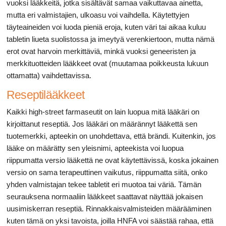
vuoksi lääkkeitä, jotka sisältävät samaa vaikuttavaa ainetta,
mutta eri valmistajien, ulkoasu voi vaihdella. Käytettyjen
täyteaineiden voi luoda pieniä eroja, kuten väri tai aikaa kuluu
tabletin liueta suolistossa ja imeytyä verenkiertoon, mutta nämä
erot ovat harvoin merkittäviä, minkä vuoksi geneeristen ja
merkkituotteiden lääkkeet ovat (muutamaa poikkeusta lukuun
ottamatta) vaihdettavissa.
Reseptilääkkeet
Kaikki high-street farmaseutit on lain luopua mitä lääkäri on
kirjoittanut reseptiä. Jos lääkäri on määrännyt lääkettä sen
tuotemerkki, apteekin on unohdettava, että brändi. Kuitenkin, jos
lääke on määrätty sen yleisnimi, apteekista voi luopua
riippumatta versio lääkettä ne ovat käytettävissä, koska jokainen
versio on sama terapeuttinen vaikutus, riippumatta siitä, onko
yhden valmistajan tekee tabletit eri muotoa tai väriä. Tämän
seurauksena normaaliin lääkkeet saattavat näyttää jokaisen
uusimiskerran reseptiä. Rinnakkaisvalmisteiden määrääminen
kuten tämä on yksi tavoista, joilla HNFA voi säästää rahaa, että