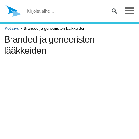
Masennus
Kotisivu
Branded ja geneeristen lääkkeiden
Branded ja geneeristen
Silmät
lääkkeiden
Tapaturmat ja ensiapu
Kivut ja säryt
ADHD
Allergia ja astma
Aivot ja hermosto
Syöpä
Diabetes