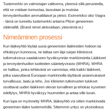
Tuotemerkki on valmistajan valitsema, yleensä sillä perusteella,
että se voidaan tunnustaa, lausutaan ja muistaa
terveydenhuollon ammattilaiset ja yleisö. Esimerkiksi olisi Viagra
- tämä on tunnettu tuotemerkki antama Pfizer geneerinen
sildenafiili. (Brand nimet aktivoidaan; yleisnimiä ei.)
Nimeäminen prosessi
Kun lääkeyhtiö löytää uusia geneeristen lääkkeiden hoitoon tai
ehkäisyyn kunnossa, ne laittaa sen läpi sarjan kliinisissä
tutkimuksissa saadakseen hyväksynnän markkinointia Lääkkeet
ja terveydenhuollon tuotteiden sääntelyvirasto (MHRA). MHRA
on hallitus, jonka tehtävänä on varmistaa, että kaikki lääkkeet,
jotka saavuttavat Euroopan markkinoilla täyttävät asianmukaiset
turvallisuus, laatu ja teho. Jos kliinisten tutkimusten tulokset
osoittavat uuden lääkkeen olevan turvallinen ja tehokas kyseinen
edellytys, MHRA hyväksyy huumeiden ja antaa sille luvan.
Kun lupa on myönnetty MHRA, lääkeyhtiö voi sitten markkinoida
geneerinen lääke tuotemerkillä. Sittemmin yritys on yksinoikeus