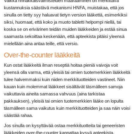
Vaikka rinnakkaisvalmisteiden määrääminen on merkittävä
kustannuksia säästävä mekanismi HNFA, muistakaa, että jos
sinulla on tietty syy haluavat tietyn version lääkettä, esimerkiksi
siksi, huomaat, että koko ja muoto tabletti helpompi niellä, tai
koska se on erivärinen teidän muiden lääkkeiden ja estää sinua
saamasta sekoittaa keskenään, että apteekista pitäisi yleensä
mielellään aina antaa teille, että versio.
Over-the-counter lääkkeitä
Kun ostat lääkkeitä ilman reseptiä hoitaa pieniä vaivoja voit
yleensä olla varma, että yleisiä tai omien tuotemerkkien lääkkeitä
tulee halvemmaksi kuin niiden merkkituotteiden vastineet. Niin
kauan kuin molemmat lääkkeet sisältävät täsmälleen samoja
vaikuttavia aineita samassa vahvuus (aina tarkistaa
pakkauksen), yleisiä tai omien tuotemerkkien lääke on lopulta
täsmälleen sama vaikutus kuin merkkituotteiden ja saa näin voisi
säästää rahaa.
Jos sinulla on kysyttävää ostaa merkkituotteita tai geneeristen
lääkkeiden over-the-counter kannattaa kysyä apteekista.