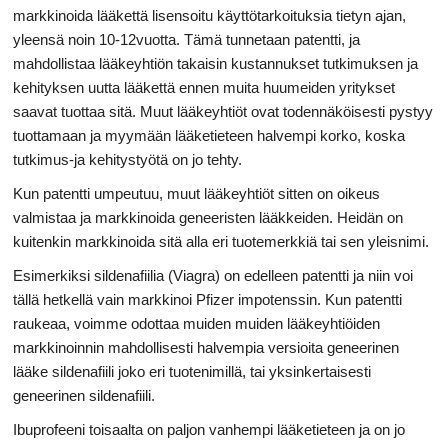
markkinoida lääkettä lisensoitu käyttötarkoituksia tietyn ajan,
yleensä noin 10-12vuotta. Tämä tunnetaan patentti, ja
mahdollistaa lääkeyhtiön takaisin kustannukset tutkimuksen ja
kehityksen uutta lääkettä ennen muita huumeiden yritykset
saavat tuottaa sitä. Muut lääkeyhtiöt ovat todennäköisesti pystyy
tuottamaan ja myymään lääketieteen halvempi korko, koska
tutkimus-ja kehitystyötä on jo tehty.
Kun patentti umpeutuu, muut lääkeyhtiöt sitten on oikeus
valmistaa ja markkinoida geneeristen lääkkeiden. Heidän on
kuitenkin markkinoida sitä alla eri tuotemerkkiä tai sen yleisnimi.
Esimerkiksi sildenafiilia (Viagra) on edelleen patentti ja niin voi
tällä hetkellä vain markkinoi Pfizer impotenssin. Kun patentti
raukeaa, voimme odottaa muiden muiden lääkeyhtiöiden
markkinoinnin mahdollisesti halvempia versioita geneerinen
lääke sildenafiili joko eri tuotenimillä, tai yksinkertaisesti
geneerinen sildenafiili.
Ibuprofeeni toisaalta on paljon vanhempi lääketieteen ja on jo