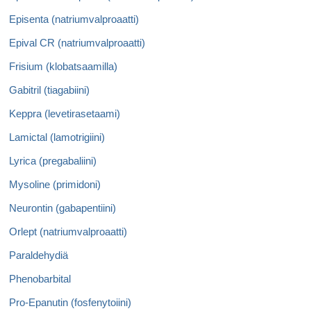
Episenta (natriumvalproaatti)
Epival CR (natriumvalproaatti)
Frisium (klobatsaamilla)
Gabitril (tiagabiini)
Keppra (levetirasetaami)
Lamictal (lamotrigiini)
Lyrica (pregabaliini)
Mysoline (primidoni)
Neurontin (gabapentiini)
Orlept (natriumvalproaatti)
Paraldehydiä
Phenobarbital
Pro-Epanutin (fosfenytoiini)