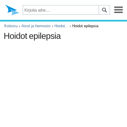
Masennus
Kotisivu
Aivot ja hermosto
Hoidot...
Hoidot epilepsia
Hoidot epilepsia
Silmät
Tapaturmat ja ensiapu
Kivut ja säryt
ADHD
Allergia ja astma
Aivot ja hermosto
Syöpä
Diabetes