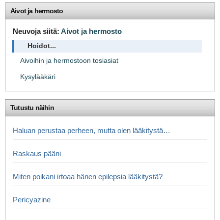
Aivot ja hermosto
Neuvoja siitä:
Aivot ja hermosto
Hoidot...
Aivoihin ja hermostoon tosiasiat
Kysylääkäri
Tutustu näihin
Haluan perustaa perheen, mutta olen lääkitystä…
Raskaus pääni
Miten poikani irtoaa hänen epilepsia lääkitystä?
Pericyazine