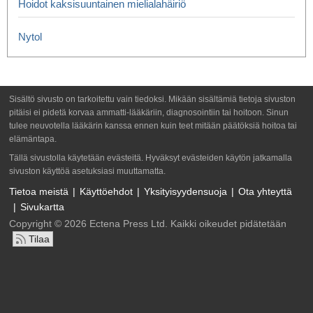
Hoidot kaksisuuntainen mielialahäiriö
Nytol
Sisältö sivusto on tarkoitettu vain tiedoksi. Mikään sisältämiä tietoja sivuston
pitäisi ei pidetä korvaa ammatti-lääkäriin, diagnosointiin tai hoitoon. Sinun
tulee neuvotella lääkärin kanssa ennen kuin teet mitään päätöksiä hoitoa tai
elämäntapa.
Tällä sivustolla käytetään evästeitä. Hyväksyt evästeiden käytön jatkamalla
sivuston käyttöä asetuksiasi muuttamatta.
Tietoa meistä
Käyttöehdot
Yksityisyydensuoja
Ota yhteyttä
Sivukartta
Copyright © 2026 Ectena Press Ltd. Kaikki oikeudet pidätetään
Tilaa