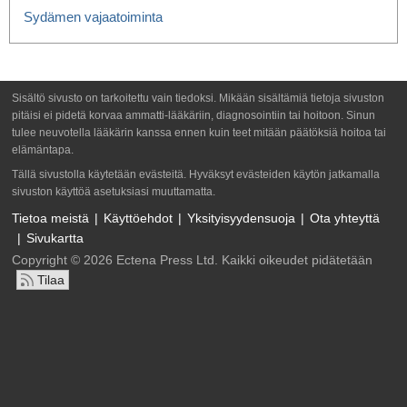
Sydämen vajaatoiminta
Sisältö sivusto on tarkoitettu vain tiedoksi. Mikään sisältämiä tietoja sivuston
pitäisi ei pidetä korvaa ammatti-lääkäriin, diagnosointiin tai hoitoon. Sinun
tulee neuvotella lääkärin kanssa ennen kuin teet mitään päätöksiä hoitoa tai
elämäntapa.
Tällä sivustolla käytetään evästeitä. Hyväksyt evästeiden käytön jatkamalla
sivuston käyttöä asetuksiasi muuttamatta.
Tietoa meistä
Käyttöehdot
Yksityisyydensuoja
Ota yhteyttä
Sivukartta
Copyright © 2026 Ectena Press Ltd. Kaikki oikeudet pidätetään
Tilaa