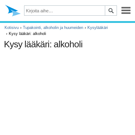
Masennus
Kotisivu
Tupakointi, alkoholin ja huumeiden
Kysylääkäri
Kysy lääkäri: alkoholi
Silmät
Kysy lääkäri: alkoholi
Tapaturmat ja ensiapu
Kivut ja säryt
ADHD
Allergia ja astma
Aivot ja hermosto
Syöpä
Diabetes