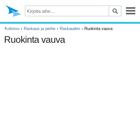
Masennus
Kotisivu
Raskaus ja perhe
Raskauden
Ruokinta vauva
Ruokinta vauva
Silmät
Tapaturmat ja ensiapu
Kivut ja säryt
ADHD
Allergia ja astma
Aivot ja hermosto
Syöpä
Diabetes