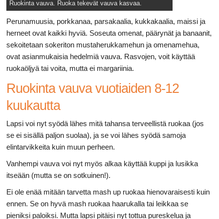
Ruokinta vauva. Ruoka tekevät vauva kasvaa.
Perunamuusia, porkkanaa, parsakaalia, kukkakaalia, maissi ja
herneet ovat kaikki hyviä. Soseuta omenat, päärynät ja banaanit,
sekoitetaan sokeriton mustaherukkamehun ja omenamehua,
ovat asianmukaisia ​​hedelmiä vauva. Rasvojen, voit käyttää
ruokaöljyä tai voita, mutta ei margariinia.
Ruokinta vauva vuotiaiden 8-12
kuukautta
Lapsi voi nyt syödä lähes mitä tahansa terveellistä ruokaa (jos
se ei sisällä paljon suolaa), ja se voi lähes syödä samoja
elintarvikkeita kuin muun perheen.
Vanhempi vauva voi nyt myös alkaa käyttää kuppi ja lusikka
itseään (mutta se on sotkuinen!).
Ei ole enää mitään tarvetta mash up ruokaa hienovaraisesti kuin
ennen. Se on hyvä mash ruokaa haarukalla tai leikkaa se
pieniksi paloiksi. Mutta lapsi pitäisi nyt tottua pureskelua ja