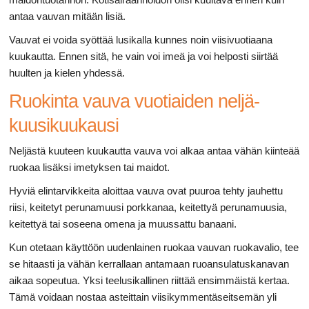
antaa vauvan mitään lisiä.
Vauvat ei voida syöttää lusikalla kunnes noin viisivuotiaana
kuukautta. Ennen sitä, he vain voi imeä ja voi helposti siirtää
huulten ja kielen yhdessä.
Ruokinta vauva vuotiaiden neljä-
kuusikuukausi
Neljästä kuuteen kuukautta vauva voi alkaa antaa vähän kiinteää
ruokaa lisäksi imetyksen tai maidot.
Hyviä elintarvikkeita aloittaa vauva ovat puuroa tehty jauhettu
riisi, keitetyt perunamuusi porkkanaa, keitettyä perunamuusia,
keitettyä tai soseena omena ja muussattu banaani.
Kun otetaan käyttöön uudenlainen ruokaa vauvan ruokavalio, tee
se hitaasti ja vähän kerrallaan antamaan ruoansulatuskanavan
aikaa sopeutua. Yksi teelusikallinen riittää ensimmäistä kertaa.
Tämä voidaan nostaa asteittain viisikymmentäseitsemän yli