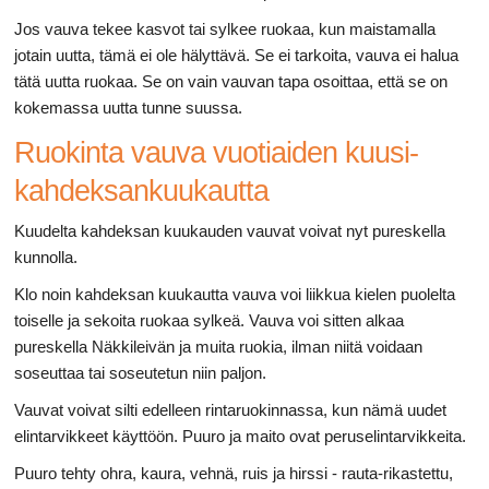
Jos vauva tekee kasvot tai sylkee ruokaa, kun maistamalla
jotain uutta, tämä ei ole hälyttävä. Se ei tarkoita, vauva ei halua
tätä uutta ruokaa. Se on vain vauvan tapa osoittaa, että se on
kokemassa uutta tunne suussa.
Ruokinta vauva vuotiaiden kuusi-
kahdeksankuukautta
Kuudelta kahdeksan kuukauden vauvat voivat nyt pureskella
kunnolla.
Klo noin kahdeksan kuukautta vauva voi liikkua kielen puolelta
toiselle ja sekoita ruokaa sylkeä. Vauva voi sitten alkaa
pureskella Näkkileivän ja muita ruokia, ilman niitä voidaan
soseuttaa tai soseutetun niin paljon.
Vauvat voivat silti edelleen rintaruokinnassa, kun nämä uudet
elintarvikkeet käyttöön. Puuro ja maito ovat peruselintarvikkeita.
Puuro tehty ohra, kaura, vehnä, ruis ja hirssi - rauta-rikastettu,