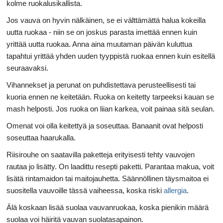
kolme ruokalusikallista.
Jos vauva on hyvin nälkäinen, se ei välttämättä halua kokeilla
uutta ruokaa - niin se on joskus parasta imettää ennen kuin
yrittää uutta ruokaa. Anna aina muutaman päivän kuluttua
tapahtui yrittää yhden uuden tyyppistä ruokaa ennen kuin esitellä
seuraavaksi.
Vihannekset ja perunat on puhdistettava perusteellisesti tai
kuoria ennen ne keitetään. Ruoka on keitetty tarpeeksi kauan se
mash helposti. Jos ruoka on liian karkea, voit painaa sitä seulan.
Omenat voi olla keitettyä ja soseuttaa. Banaanit ovat helposti
soseuttaa haarukalla.
Riisirouhe on saatavilla paketteja erityisesti tehty vauvojen
rautaa jo lisätty. On laadittu resepti paketti. Parantaa makua, voit
lisätä rintamaidon tai maitojauhetta. Säännöllinen täysmaitoa ei
suositella vauvoille tässä vaiheessa, koska riski
allergia
.
Älä koskaan lisää suolaa vauvanruokaa, koska pienikin määrä
suolaa voi häiritä vauvan suolatasapainon.