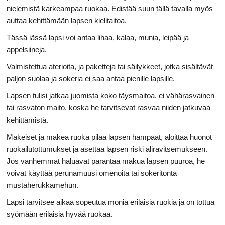
nielemistä karkeampaa ruokaa. Edistää suun tällä tavalla myös
auttaa kehittämään lapsen kielitaitoa.
Tässä iässä lapsi voi antaa lihaa, kalaa, munia, leipää ja
appelsiineja.
Valmistettua aterioita, ja paketteja tai säilykkeet, jotka sisältävät
paljon suolaa ja sokeria ei saa antaa pienille lapsille.
Lapsen tulisi jatkaa juomista koko täysmaitoa, ei vähärasvainen
tai rasvaton maito, koska he tarvitsevat rasvaa niiden jatkuvaa
kehittämistä.
Makeiset ja makea ruoka pilaa lapsen hampaat, aloittaa huonot
ruokailutottumukset ja asettaa lapsen riski aliravitsemukseen.
Jos vanhemmat haluavat parantaa makua lapsen puuroa, he
voivat käyttää perunamuusi omenoita tai sokeritonta
mustaherukkamehun.
Lapsi tarvitsee aikaa sopeutua monia erilaisia ​​ruokia ja on tottua
syömään erilaisia ​​hyvää ruokaa.