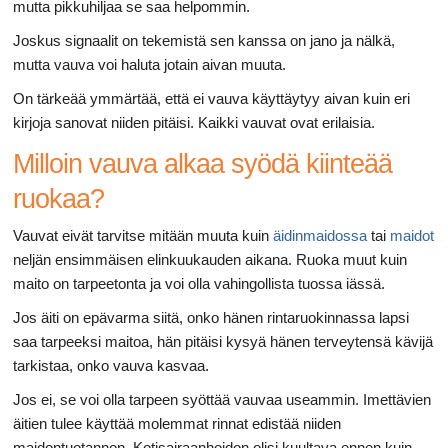
mutta pikkuhiljaa se saa helpommin.
Joskus signaalit on tekemistä sen kanssa on jano ja nälkä,
mutta vauva voi haluta jotain aivan muuta.
On tärkeää ymmärtää, että ei vauva käyttäytyy aivan kuin eri
kirjoja sanovat niiden pitäisi. Kaikki vauvat ovat erilaisia.
Milloin vauva alkaa syödä kiinteää
ruokaa?
Vauvat eivät tarvitse mitään muuta kuin
äidinmaidossa
tai
maidot
neljän ensimmäisen elinkuukauden aikana. Ruoka muut kuin
maito on tarpeetonta ja voi olla vahingollista tuossa iässä.
Jos äiti on epävarma siitä, onko hänen rintaruokinnassa lapsi
saa tarpeeksi maitoa, hän pitäisi kysyä hänen terveytensä kävijä
tarkistaa, onko vauva kasvaa.
Jos ei, se voi olla tarpeen syöttää vauvaa useammin. Imettävien
äitien tulee käyttää molemmat rinnat edistää niiden
maidontuotannon. Kotisairaanhoidon olisi kuultava ennen kuin