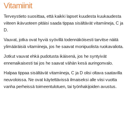
Vitamiinit
Terveystieto suosittaa, että kaikki lapset kuudesta kuukaudesta
viiteen ikävuoteen pitäisi saada tippaa sisältävät vitamiineja, C ja
D.
Vauvat, jotka ovat hyviä syövillä todennäköisesti tarvitse näitä
ylimääräisiä vitamiineja, jos he saavat monipuolista ruokavaliota.
Jotkut vauvat ehkä pudotusta ikäisenä, jos he syntyivät
ennenaikaisesti tai jos he saavat vähän kesä auringonvalo.
Halpaa tippaa sisältävät vitamiineja, C ja D olisi oltava saatavilla
neuvoloissa. Ne ovat käytettävissä ilmaiseksi alle viisi vuotta
vanha perheissä toimeentulotuen, tai työnhakijoiden avustus.