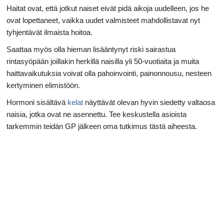
Haitat ovat, että jotkut naiset eivät pidä aikoja uudelleen, jos he
ovat lopettaneet, vaikka uudet valmisteet mahdollistavat nyt
tyhjentävät ilmaista hoitoa.
Saattaa myös olla hieman lisääntynyt riski sairastua
rintasyöpään joillakin herkillä naisilla yli 50-vuotiaita ja muita
haittavaikutuksia voivat olla pahoinvointi, painonnousu, nesteen
kertyminen elimistöön.
Hormoni sisältävä
kelat
näyttävät olevan hyvin siedetty valtaosa
naisia, jotka ovat ne asennettu. Tee keskustella asioista
tarkemmin teidän GP jälkeen oma tutkimus tästä aiheesta.