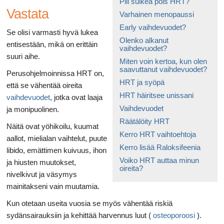
Pill sulkea pois HRT?
Vastata
Varhainen menopaussi
Early vaihdevuodet?
Se olisi varmasti hyvä lukea
Olenko alkanut
entisestään, mikä on erittäin
vaihdevuodet?
suuri aihe.
Miten voin kertoa, kun olen
saavuttanut vaihdevuodet?
Perusohjelmoinnissa HRT on,
HRT ja syöpä
että se vähentää oireita
HRT häiritsee unissani
vaihdevuodet
, jotka ovat laaja
Vaihdevuodet
ja monipuolinen.
Räätälöity HRT
Näitä ovat yöhikoilu, kuumat
Kerro HRT vaihtoehtoja
aallot, mielialan vaihtelut, puute
Kerro lisää Raloksifeenia
libido, emättimen kuivuus, ihon
Voiko HRT auttaa minun
ja hiusten muutokset,
oireita?
nivelkivut ja väsymys
mainitakseni vain muutamia.
Kun otetaan useita vuosia se myös vähentää riskiä
sydänsairauksiin ja kehittää harvennus luut (
osteoporoosi
).