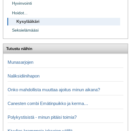
Hyvinvointi
Hoidot...
Kysylääkäri
Seksielämääsi
Tutustu näihin
Munasarjojen
Naliksidiinihapon
Onko mahdollista muuttaa ajoitus minun aikana?
Canesten combi Emätinpuikko ja kerma…
Polykystisistä - minun pitäisi toimia?
Kivulias kramppeja jaksojen välillä