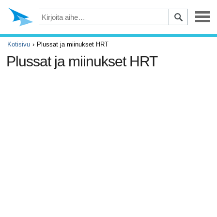
Masennus
Kotisivu
Plussat ja miinukset HRT
Plussat ja miinukset HRT
Silmät
Tapaturmat ja ensiapu
Kivut ja säryt
ADHD
Allergia ja astma
Aivot ja hermosto
Syöpä
Diabetes