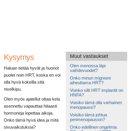
Ruoansulatusta
Kysymys
Muut vastaukset
Olen menossa läpi
Haluan tietää hyvät ja huonot
vaihdevuodet?
puolet noin HRT, koska en voi
Onko minun migreeni
olla hyvä kokeilla sitä
aiheuttama HRT?
nivelkipu.
Voinko silti HRT implantit on
HNFA?
Olen myös ajatellut ottaa kela
Voisiko tämä olla varhainen
asennettu vapauttaa hitaasti
menopaussi?
hormoneja lopettaa aikoja.
Voisiko tämä johtua
perimenopaussin?
Onko tämä hyvä idea ja mitä
sivuvaikutuksia?
Onko edellinen ongelmia