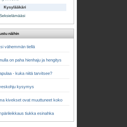
Kysylääkäri
Seksielämääsi
ustu näihin
si vähemmän tiellä
nulla on paha hienhaju ja hengitys
apulaa - kuka niitä tarvitsee?
veskohju kysymys
a kivekset ovat muuttuneet koko
pärileikkaus tiukka esinahka