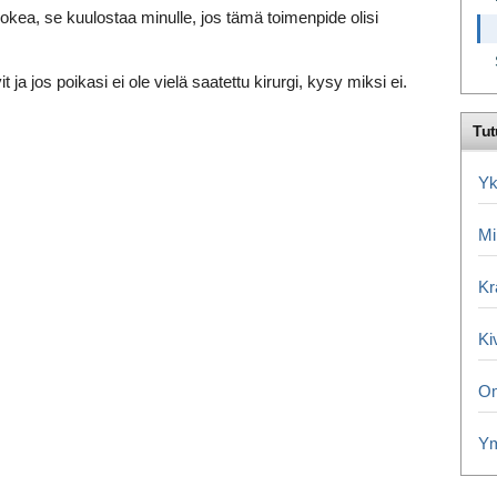
kea, se kuulostaa minulle, jos tämä toimenpide olisi
t ja jos poikasi ei ole vielä saatettu kirurgi, kysy miksi ei.
Tut
Yk
Mi
Kr
Ki
Om
Ym