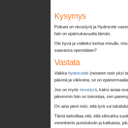
Kysymys
Poikani on nivustyrä ja Hydrocele vase
hän on epämukavuutta tämän.
Ole hyvä ja voitteko kertoa minulle, mi
saavansa operoidaan?
Vastata
Vaikka
hydrocoele
(nesteen noin yksi t
päivinä ja viikkoina, se on epänormaali
Jos on myös
nivustyrä
, kaksi asiaa ova
pikemmin hän on toimintaa, sen paremp
On aina pieni riski, että tyrä voi tukah
Tämä tarkoittaa sitä, että silmukka suole
verenkierto puristuksiin ja katkaista, jok