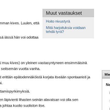
Muut vastaukset
Hoito nivustyrä
mman kives. Luulen, että
Mitä harjoituksia voidaan
tehdä tyrä?
ssä iässä hän voi odottaa
ai muu kives) on yleinen vastasyntyneen ensimmäisinä
a seitsemän vuotta vanha.
Mie
t erittäin epätodennäköistä korjata itseään spontaanisti ja
i.
Ne
duttamispyrkimyksiä.
n läpivienti lihasten seinän alavatsan voi olla sen
a johtaa kuolio suoliston itse.