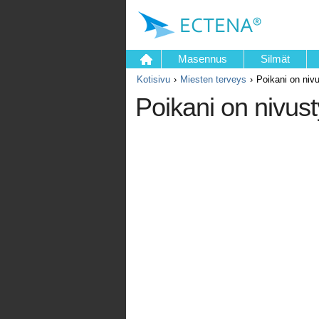
Masennus
Silmät
Kotisivu
Miesten terveys
Poikani on nivu
Poikani on nivust