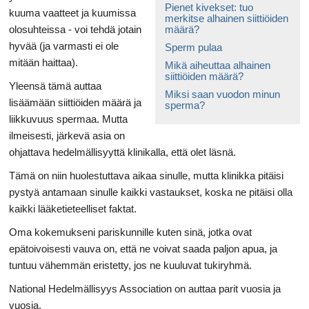
Pienet kivekset: tuo
kuuma vaatteet ja kuumissa
merkitse alhainen siittiöiden
olosuhteissa - voi tehdä jotain
määrä?
hyvää (ja varmasti ei ole
Sperm pulaa
mitään haittaa).
Mikä aiheuttaa alhainen
siittiöiden määrä?
Yleensä tämä auttaa
Miksi saan vuodon minun
lisäämään siittiöiden määrä ja
sperma?
liikkuvuus spermaa. Mutta
ilmeisesti, järkevä asia on
ohjattava hedelmällisyyttä klinikalla, että olet läsnä.
Tämä on niin huolestuttava aikaa sinulle, mutta klinikka pitäisi
pystyä antamaan sinulle kaikki vastaukset, koska ne pitäisi olla
kaikki lääketieteelliset faktat.
Oma kokemukseni pariskunnille kuten sinä, jotka ovat
epätoivoisesti vauva on, että ne voivat saada paljon apua, ja
tuntuu vähemmän eristetty, jos ne kuuluvat tukiryhmä.
National Hedelmällisyys Association on auttaa parit vuosia ja
vuosia.