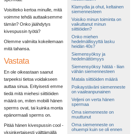
Klamydia ja ohut, keltainen
Voisitteko kertoa minulle, mitä
siemennesteen
voimme tehdä auttaaksemme
Voisiko minun toiminta on
tämän? Onko jäähdytys
vaikuttanut minun
siittiöiden?
kivespussin työtä?
Onko miehen
Olemme valmiita kokeilemaan
hedelmällisyyttä lasku
heidän 40s?
mitä tahansa.
Siemensyöksy ja
hedelmättömyys
Vastata
Siemensyöksy hätää - liian
vähän siemennesteen
En ole oikeastaan ​​saanut
tarpeeksi tietoa voidakseen
Matala siittiöiden määrä
auttaa sinua. Erityisesti emme
Poikaystäväni siemenneste
on vaaleanpunainen
tiedä mitä miehesi siittiöiden
Veljeni on verta hänen
määrä on, miten mobiili hänen
spermaa
sperms ovat, tai kuinka monta
Oma siemenneste on
epänormaali sperms on.
muuttunut
Oma siemenneste on
Pitää hänen kivespussin cool -
ohuempi kuin se oli ennen
yksinkertaisesti välttämällä