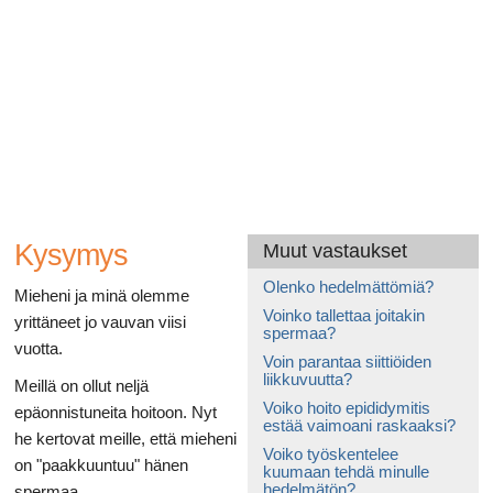
Ruoansulatusta
Kysymys
Muut vastaukset
Olenko hedelmättömiä?
Mieheni ja minä olemme
Voinko tallettaa joitakin
yrittäneet jo vauvan viisi
spermaa?
vuotta.
Voin parantaa siittiöiden
liikkuvuutta?
Meillä on ollut neljä
Voiko hoito epididymitis
epäonnistuneita hoitoon. Nyt
estää vaimoani raskaaksi?
he kertovat meille, että mieheni
Voiko työskentelee
on "paakkuuntuu" hänen
kuumaan tehdä minulle
hedelmätön?
spermaa.