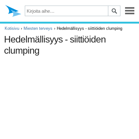
Masennus
Kotisivu
Miesten terveys
Hedelmällisyys - siittiöiden clumping
Hedelmällisyys - siittiöiden
Silmät
clumping
Tapaturmat ja ensiapu
Kivut ja säryt
ADHD
Allergia ja astma
Aivot ja hermosto
Syöpä
Diabetes