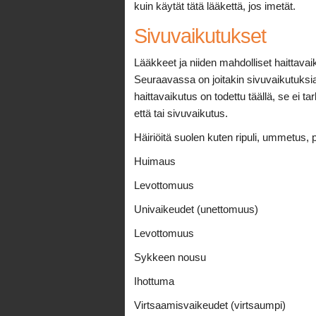
kuin käytät tätä lääkettä, jos imetät.
Sivuvaikutukset
Lääkkeet ja niiden mahdolliset haittavaik
Seuraavassa on joitakin sivuvaikutuksia,
haittavaikutus on todettu täällä, se ei ta
että tai sivuvaikutus.
Häiriöitä suolen kuten ripuli, ummetus, 
Huimaus
Levottomuus
Univaikeudet (unettomuus)
Levottomuus
Sykkeen nousu
Ihottuma
Virtsaamisvaikeudet (virtsaumpi)