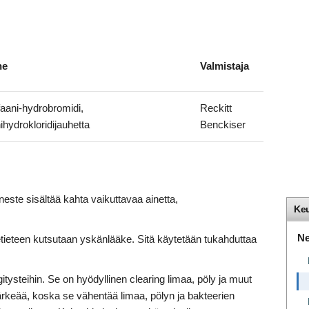
ne
Valmistaja
aani-hydrobromidi,
Reckitt
ihydrokloridijauhetta
Benckiser
este sisältää kahta vaikuttavaa ainetta,
Ke
Ne
tieteen kutsutaan yskänlääke. Sitä käytetään tukahduttaa
tysteihin. Se on hyödyllinen clearing limaa, pöly ja muut
ärkeää, koska se vähentää limaa, pölyn ja bakteerien