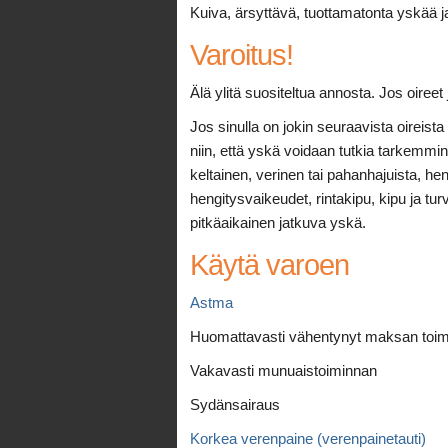
Kuiva, ärsyttävä, tuottamatonta yskää ja
Varoitus!
Älä ylitä suositeltua annosta. Jos oireet
Jos sinulla on jokin seuraavista oireista 
niin, että yskä voidaan tutkia tarkemmi
keltainen, verinen tai pahanhajuista, h
hengitysvaikeudet, rintakipu, kipu ja tur
pitkäaikainen jatkuva yskä.
Käytä varoen
Astma
Huomattavasti vähentynyt maksan toim
Vakavasti munuaistoiminnan
Sydänsairaus
Korkea verenpaine (verenpainetauti)