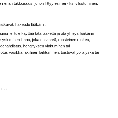
 nenän tukkoisuus, johon liittyy esimerkiksi vilustuminen.
 jatkuvat, hakeudu lääkäriin.
sinun ei tule käyttää tätä lääkettä ja ota yhteys lääkäriin
n: yskiminen limaa, joka on vihreä, ruosteinen ruskea,
engenahdistus, hengityksen vinkuminen tai
votus vasikka, äkillinen laihtuminen, toistuvat yöllä yskä tai
inta