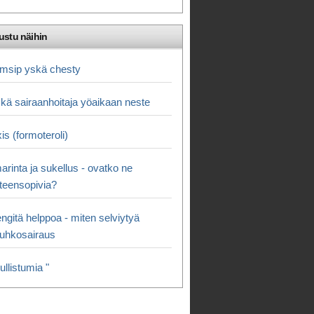
ustu näihin
msip yskä chesty
kä sairaanhoitaja yöaikaan neste
is (formoteroli)
marinta ja sukellus - ovatko ne
teensopivia?
ngitä helppoa - miten selviytyä
uhkosairaus
pullistumia "