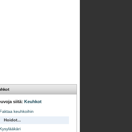
uhkot
uvoja siitä:
Keuhkot
Faktaa keuhkoihin
Hoidot...
Kysylääkäri