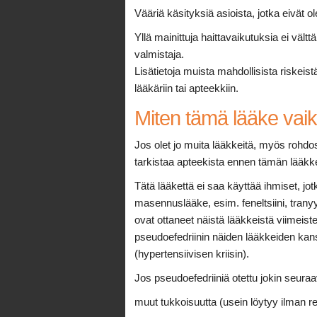
Vääriä käsityksiä asioista, jotka eivät o
Yllä mainittuja haittavaikutuksia ei vält
valmistaja.
Lisätietoja muista mahdollisista riskeist
lääkäriin tai apteekkiin.
Miten tämä lääke vai
Jos olet jo muita lääkkeitä, myös rohdo
tarkistaa apteekista ennen tämän lääkk
Tätä lääkettä ei saa käyttää ihmiset, jo
masennuslääke, esim. feneltsiini, tranyy
ovat ottaneet näistä lääkkeistä viimeist
pseudoefedriinin näiden lääkkeiden kan
(hypertensiivisen kriisin).
Jos pseudoefedriiniä otettu jokin seura
muut tukkoisuutta (usein löytyy ilman r