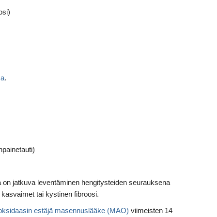
osi)
ma
.
npainetauti)
sa on jatkuva leventäminen hengitysteiden seurauksena
 kasvaimet tai kystinen fibroosi.
oksidaasin estäjä masennuslääke (MAO)
viimeisten 14