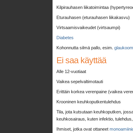
Kilpirauhasen liikatoimintaa (hypertyreo
Eturauhasen (eturauhasen liikakasvu)
Virtsaamisvaikeudet (virtsaumpi)
Diabetes
Kohonnutta silmä pallo, esim.
glaukoo
Ei saa käyttää
Alle 12-vuotiaat
Vaikea sepelvaltimotauti
Erittäin korkea verenpaine (vaikea vere
Krooninen keuhkoputkentulehdus
Tila, jota kutsutaan keuhkoputken, jos
keuhkosairaus, kuten infektio, tulehdus,
Ihmiset, jotka ovat ottaneet
monoamiini