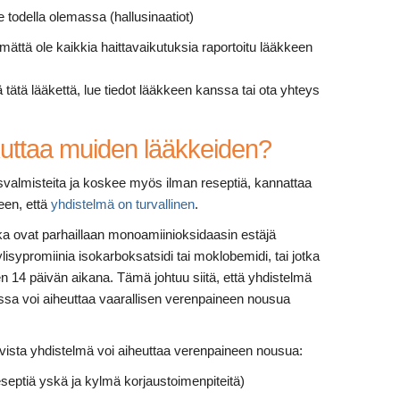
le todella olemassa (hallusinaatiot)
tämättä ole kaikkia haittavaikutuksia raportoitu lääkkeen
ä tätä lääkettä, lue tiedot lääkkeen kanssa tai ota yhteys
kuttaa muiden lääkkeiden?
svalmisteita ja koskee myös ilman reseptiä, kannattaa
een, että
yhdistelmä on turvallinen
.
tka ovat parhaillaan monoamiinioksidaasin estäjä
lisypromiinia isokarboksatsidi tai moklobemidi, tai jotka
en 14 päivän aikana. Tämä johtuu siitä, että yhdistelmä
ssa voi aiheuttaa vaarallisen verenpaineen nousua
avista yhdistelmä voi aiheuttaa verenpaineen nousua:
eseptiä yskä ja kylmä korjaustoimenpiteitä)