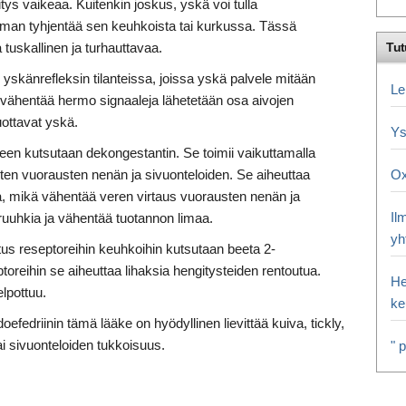
tys vaikeaa. Kuitenkin joskus, yskä voi tulla
 liman tyhjentää sen keuhkoista tai kurkussa. Tässä
a tuskallinen ja turhauttavaa.
Tut
skänrefleksin tilanteissa, joissa yskä palvele mitään
Le
Se vähentää hermo signaaleja lähetetään osa aivojen
uottavat yskä.
Ys
teen kutsutaan dekongestantin. Se toimii vaikuttamalla
onten vuorausten nenän ja sivuonteloiden. Se aiheuttaa
Ox
 mikä vähentää veren virtaus vuorausten nenän ja
Il
uuhkia ja vähentää tuotannon limaa.
yh
us reseptoreihin keuhkoihin kutsutaan beeta 2-
ptoreihin se aiheuttaa lihaksia hengitysteiden rentoutua.
He
elpottuu.
ke
fedriinin tämä lääke on hyödyllinen lievittää kuiva, tickly,
tai sivuonteloiden tukkoisuus.
" 