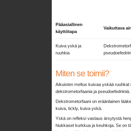
Pääasiallinen
Vaikuttava ai
käyttötapa
Kuiva yskä ja
Dekstrometorf
ruuhkia
pseudoefedriin
Miten se toimii?
Aikuisten meltus kuivaa yskää ruuhkat n
dekstrometorfaania ja pseudoefedriiniä.
Dekstrometorfaani on eräänlainen lääke
kuiva, tickly, kuiva yskä.
Yskä on refleksi vastaus ärsytystä hengi
hiukkaset kurkkua ja keuhkoja. Se on t