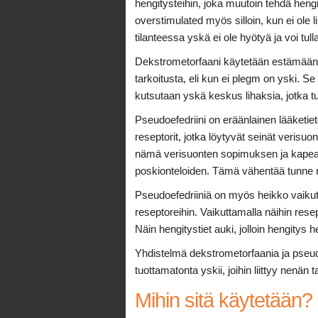
hengitysteihin, joka muutoin tehdä hengi
overstimulated myös silloin, kun ei ole
tilanteessa yskä ei ole hyötyä ja voi tull
Dekstrometorfaani käytetään estämään y
tarkoitusta, eli kun ei plegm on yski. 
kutsutaan yskä keskus lihaksia, jotka t
Pseudoefedriini on eräänlainen lääketie
reseptorit, jotka löytyvät seinät verisu
nämä verisuonten sopimuksen ja kapea,
poskionteloiden. Tämä vähentää tunne r
Pseudoefedriiniä on myös heikko vaikut
reseptoreihin. Vaikuttamalla näihin rese
Näin hengitystiet auki, jolloin hengitys h
Yhdistelmä dekstrometorfaania ja pseudoe
tuottamatonta yskii, joihin liittyy nenän 
Mihin sitä käytetään?