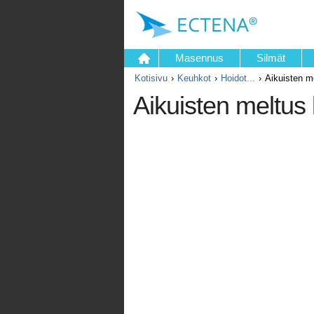
Masennus
Silmät
Kotisivu
Keuhkot
Hoidot...
Aikuisten me
Aikuisten meltus 