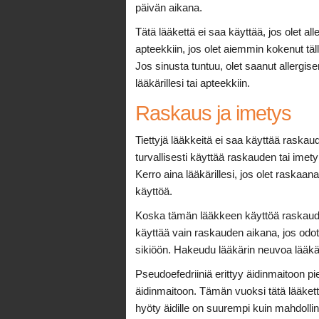
päivän aikana.
Tätä lääkettä ei saa käyttää, jos olet alle
apteekkiin, jos olet aiemmin kokenut tälla
Jos sinusta tuntuu, olet saanut allergis
lääkärillesi tai apteekkiin.
Raskaus ja imetys
Tiettyjä lääkkeitä ei saa käyttää raska
turvallisesti käyttää raskauden tai imetyk
Kerro aina lääkärillesi, jos olet raskaa
käyttöä.
Koska tämän lääkkeen käyttöä raskauden 
käyttää vain raskauden aikana, jos odote
sikiöön. Hakeudu lääkärin neuvoa lääkäri
Pseudoefedriiniä erittyy äidinmaitoon pi
äidinmaitoon. Tämän vuoksi tätä lääkett
hyöty äidille on suurempi kuin mahdolli