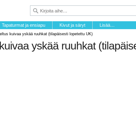
Tapaturmat ja ensiapu
Kivut ja säryt
Lisää…
ltus kuivaa yskää ruuhkat (tilapäisesti lopetettu UK)
kuivaa yskää ruuhkat (tilapäise