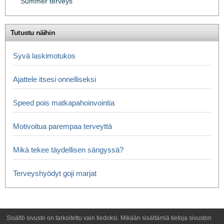
Summer terveys
Tutustu näihin
Syvä laskimotukos
Ajattele itsesi onnelliseksi
Speed ​​pois matkapahoinvointia
Motivoitua parempaa terveyttä
Mikä tekee täydellisen sängyssä?
Terveyshyödyt goji marjat
Sisältö sivusto on tarkoitettu vain tiedoksi. Mikään sisältämiä tietoja sivuston