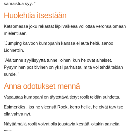
samaistua syy. "
Huolehtia itsestään
Katsomassa joku rakastat läpi vaikeaa voi ottaa veronsa omaan
mielentilaan.
"Jumping kaivoon kumppanin kanssa ei auta heitä, sanoo
Lionnettiin.
"Älä tunne syyllisyyttä tunne iloinen, kun he ovat alhaiset.
Pysyminen positiivinen on yksi parhaista, mitä voi tehdä teidän
suhde. "
Anna odotukset mennä
Vapauttaa kumppani on täytettävä tietyt roolit teidän suhdetta.
Esimerkiksi, jos he yleensä Rock, kerro heille, he eivät tarvitse
olla vahva nyt.
Näyttämällä roolit voivat olla joustavia kestää joitakin paineita
pois.