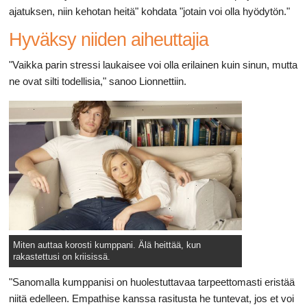
ajatuksen, niin kehotan heitä" kohdata "jotain voi olla hyödytön."
Hyväksy niiden aiheuttajia
"Vaikka parin stressi laukaisee voi olla erilainen kuin sinun, mutta
ne ovat silti todellisia," sanoo Lionnettiin.
Miten auttaa korosti kumppani. Älä heittää, kun
rakastettusi on kriisissä.
"Sanomalla kumppanisi on huolestuttavaa tarpeettomasti eristää
niitä edelleen. Empathise kanssa rasitusta he tuntevat, jos et voi