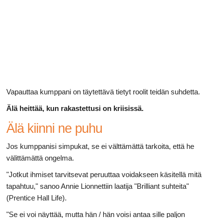
Ruoansulatusta
Vapauttaa kumppani on täytettävä tietyt roolit teidän suhdetta.
Älä heittää, kun rakastettusi on kriisissä.
Älä kiinni ne puhu
Jos kumppanisi simpukat, se ei välttämättä tarkoita, että he
välittämättä ongelma.
"Jotkut ihmiset tarvitsevat peruuttaa voidakseen käsitellä mitä
tapahtuu," sanoo Annie Lionnettiin laatija "Brilliant suhteita"
(Prentice Hall Life).
"Se ei voi näyttää, mutta hän / hän voisi antaa sille paljon