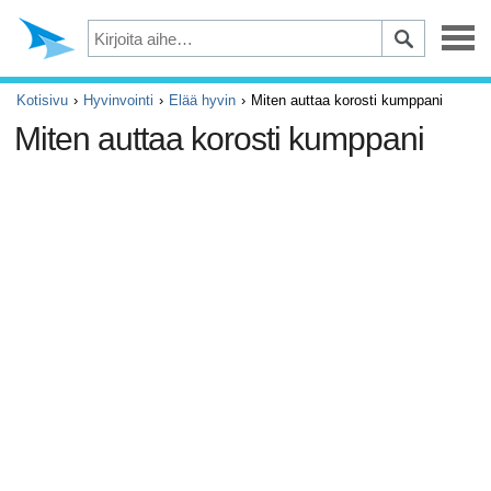
Masennus
Kotisivu
Hyvinvointi
Elää hyvin
Miten auttaa korosti kumppani
Miten auttaa korosti kumppani
Silmät
Tapaturmat ja ensiapu
Kivut ja säryt
ADHD
Allergia ja astma
Aivot ja hermosto
Syöpä
Diabetes