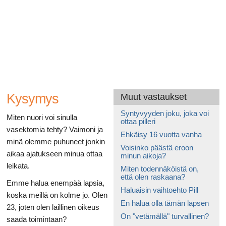
Ruoansulatusta
Kysymys
Muut vastaukset
Syntyvyyden joku, joka voi
Miten nuori voi sinulla
ottaa pilleri
vasektomia tehty? Vaimoni ja
Ehkäisy 16 vuotta vanha
minä olemme puhuneet jonkin
Voisinko päästä eroon
aikaa ajatukseen minua ottaa
minun aikoja?
leikata.
Miten todennäköistä on,
että olen raskaana?
Emme halua enempää lapsia,
Haluaisin vaihtoehto Pill
koska meillä on kolme jo. Olen
En halua olla tämän lapsen
23, joten olen laillinen oikeus
On "vetämällä" turvallinen?
saada toimintaan?