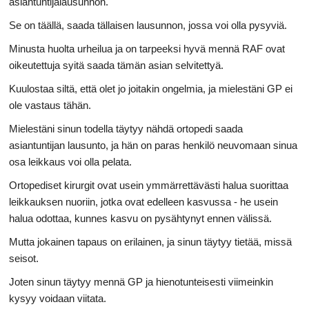
asiantuntijalausunnon.
Se on täällä, saada tällaisen lausunnon, jossa voi olla pysyviä.
Minusta huolta urheilua ja on tarpeeksi hyvä mennä RAF ovat
oikeutettuja syitä saada tämän asian selvitettyä.
Kuulostaa siltä, ​​että olet jo joitakin ongelmia, ja mielestäni GP ei
ole vastaus tähän.
Mielestäni sinun todella täytyy nähdä ortopedi saada
asiantuntijan lausunto, ja hän on paras henkilö neuvomaan sinua
osa leikkaus voi olla pelata.
Ortopediset kirurgit ovat usein ymmärrettävästi halua suorittaa
leikkauksen nuoriin, jotka ovat edelleen kasvussa - he usein
halua odottaa, kunnes kasvu on pysähtynyt ennen välissä.
Mutta jokainen tapaus on erilainen, ja sinun täytyy tietää, missä
seisot.
Joten sinun täytyy mennä GP ja hienotunteisesti viimeinkin
kysyy voidaan viitata.