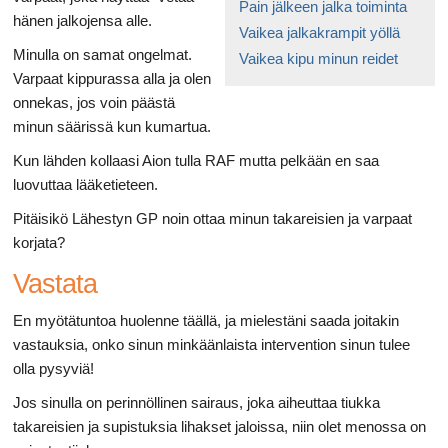
Pain jälkeen jalka toiminta
hänen jalkojensa alle.
Vaikea jalkakrampit yöllä
Minulla on samat ongelmat.
Vaikea kipu minun reidet
Varpaat kippurassa alla ja olen
onnekas, jos voin päästä
minun säärissä kun kumartua.
Kun lähden kollaasi Aion tulla RAF mutta pelkään en saa
luovuttaa lääketieteen.
Pitäisikö Lähestyn GP noin ottaa minun takareisien ja varpaat
korjata?
Vastata
En myötätuntoa huolenne täällä, ja mielestäni saada joitakin
vastauksia, onko sinun minkäänlaista intervention sinun tulee
olla pysyviä!
Jos sinulla on perinnöllinen sairaus, joka aiheuttaa tiukka
takareisien ja supistuksia lihakset jaloissa, niin olet menossa on