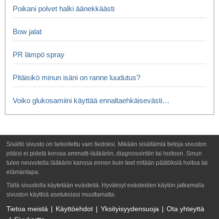
Poikani polvet halki äänekkäästi
Bow jalat
PR lämpö spray
Pitäisikö minun isäni on ranne luudutus?
Voiko glukosamiini käyttää ennaltaehkäisevästi…
Sisältö sivusto on tarkoitettu vain tiedoksi. Mikään sisältämiä tietoja sivuston
pitäisi ei pidetä korvaa ammatti-lääkäriin, diagnosointiin tai hoitoon. Sinun
tulee neuvotella lääkärin kanssa ennen kuin teet mitään päätöksiä hoitoa tai
elämäntapa.
Tällä sivustolla käytetään evästeitä. Hyväksyt evästeiden käytön jatkamalla
sivuston käyttöä asetuksiasi muuttamatta.
Tietoa meistä
Käyttöehdot
Yksityisyydensuoja
Ota yhteyttä