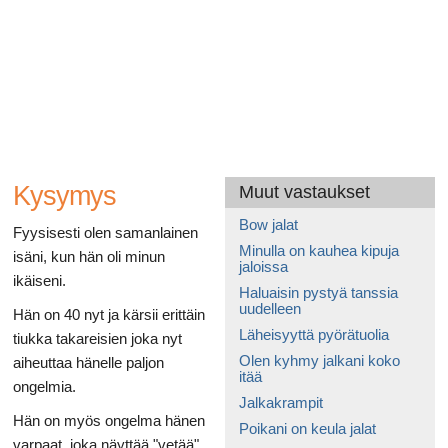
Ruoansulatusta
Kysymys
Muut vastaukset
Bow jalat
Fyysisesti olen samanlainen
Minulla on kauhea kipuja
isäni, kun hän oli minun
jaloissa
ikäiseni.
Haluaisin pystyä tanssia
uudelleen
Hän on 40 nyt ja kärsii erittäin
Läheisyyttä pyörätuolia
tiukka takareisien joka nyt
Olen kyhmy jalkani koko
aiheuttaa hänelle paljon
itää
ongelmia.
Jalkakrampit
Hän on myös ongelma hänen
Poikani on keula jalat
varpaat, joka näyttää "vetää"