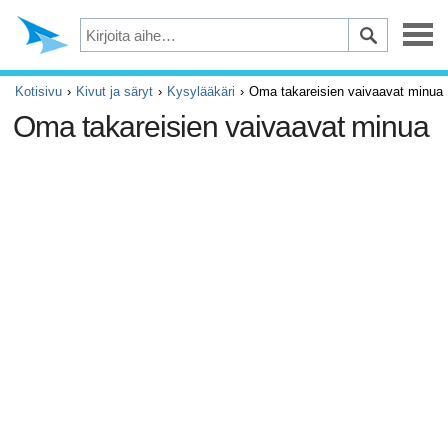
Masennus
Kotisivu
Kivut ja säryt
Kysylääkäri
Oma takareisien vaivaavat minua
Oma takareisien vaivaavat minua
Silmät
Tapaturmat ja ensiapu
Kivut ja säryt
ADHD
Allergia ja astma
Aivot ja hermosto
Syöpä
Diabetes