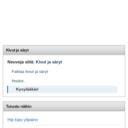
Kivut ja säryt
Neuvoja siitä:
Kivut ja säryt
Faktaa kivut ja säryt
Hoidot...
Kysylääkäri
Tutustu näihin
Hip kipu ylipaino