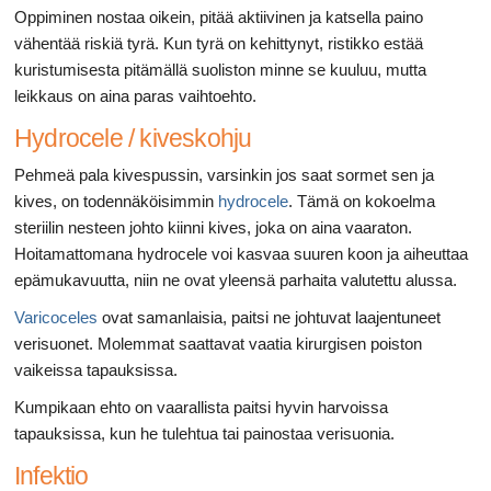
Oppiminen nostaa oikein, pitää aktiivinen ja katsella paino
vähentää riskiä tyrä. Kun tyrä on kehittynyt, ristikko estää
kuristumisesta pitämällä suoliston minne se kuuluu, mutta
leikkaus on aina paras vaihtoehto.
Hydrocele / kiveskohju
Pehmeä pala kivespussin, varsinkin jos saat sormet sen ja
kives, on todennäköisimmin
hydrocele
. Tämä on kokoelma
steriilin nesteen johto kiinni kives, joka on aina vaaraton.
Hoitamattomana hydrocele voi kasvaa suuren koon ja aiheuttaa
epämukavuutta, niin ne ovat yleensä parhaita valutettu alussa.
Varicoceles
ovat samanlaisia, paitsi ne johtuvat laajentuneet
verisuonet. Molemmat saattavat vaatia kirurgisen poiston
vaikeissa tapauksissa.
Kumpikaan ehto on vaarallista paitsi hyvin harvoissa
tapauksissa, kun he tulehtua tai painostaa verisuonia.
Infektio