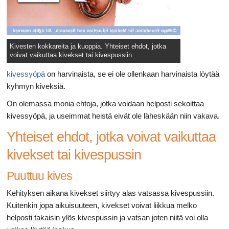
Kivesten kokkareita ja kuoppia. Yhteiset ehdot, jotka
voivat vaikuttaa kivekset tai kivespussiin.
kivessyöpä
on harvinaista, se ei ole ollenkaan harvinaista löytää
kyhmyn kiveksiä.
On olemassa monia ehtoja, jotka voidaan helposti sekoittaa
kivessyöpä, ja useimmat heistä eivät ole läheskään niin vakava.
Yhteiset ehdot, jotka voivat vaikuttaa
kivekset tai kivespussin
Puuttuu kives
Kehityksen aikana kivekset siirtyy alas vatsassa kivespussiin.
Kuitenkin jopa aikuisuuteen, kivekset voivat liikkua melko
helposti takaisin ylös kivespussin ja vatsan joten niitä voi olla