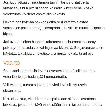
Jos kipu jatkuu yli muutaman tunnin, tai jos ohitat verta
virtsassa, sinun pitäisi saada kassalla kiireellisenä, koska
verenvuoto kivekset voivat olla vakavia.
Hakeminen kylmää pakkaa (jotka olisi katettava estää
vahinkojen pakkasessa) pidempään kuin viisi minuuttia helpottaa
kipua.
Jatkuva vahinkoa huonosti rakennettu tai huonosti säädetty,
polkupyörän satula voi vahingoittaa kiveksiä. Suojavarusteita on
käytettävä kaikkia yhteystietoja ja muita riskialttiita urheilu.
Vääntö
Spontaani kiertämällä kives (kivesten vääntö) leikkaa omaa
verenkiertoa, ja tuskin jää huomaamatta.
Vaikea kipu, turvotus ja arkuus yksi kives liittyy usein
oksentelua.
Kipu ei laantua, ellei kives manipuloidaan oikeaan asentoon
leikkaus, joka on tehtävä viimeistään tunnin tai peruuttamatonta