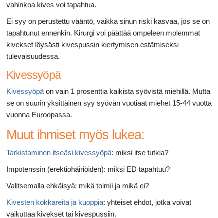
vahinkoa kives voi tapahtua.
Ei syy on perustettu vääntö, vaikka sinun riski kasvaa, jos se on
tapahtunut ennenkin. Kirurgi voi päättää ompeleen molemmat
kivekset löysästi kivespussin kiertymisen estämiseksi
tulevaisuudessa.
Kivessyöpä
Kivessyöpä
on vain 1 prosenttia kaikista syövistä miehillä. Mutta
se on suurin yksittäinen syy syövän vuotiaat miehet 15-44 vuotta
vuonna Euroopassa.
Muut ihmiset myös lukea:
Tarkistaminen itseäsi kivessyöpä
: miksi itse tutkia?
Impotenssin (erektiohäiriöiden): miksi ED tapahtuu?
Valitsemalla ehkäisyä: mikä toimii ja mikä ei?
Kivesten kokkareita ja kuoppia
: yhteiset ehdot, jotka voivat
vaikuttaa kivekset tai kivespussiin.