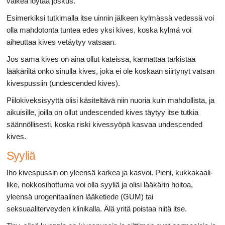
vaikea löytää joskus.
Esimerkiksi tutkimalla itse uinnin jälkeen kylmässä vedessä voi
olla mahdotonta tuntea edes yksi kives, koska kylmä voi
aiheuttaa kives vetäytyy vatsaan.
Jos sama kives on aina ollut kateissa, kannattaa tarkistaa
lääkäriltä onko sinulla kives, joka ei ole koskaan siirtynyt vatsan
kivespussiin (undescended kives).
Piilokiveksisyyttä olisi käsiteltävä niin nuoria kuin mahdollista, ja
aikuisille, joilla on ollut undescended kives täytyy itse tutkia
säännöllisesti, koska riski kivessyöpä kasvaa undescended
kives.
Syyliä
Iho kivespussin on yleensä karkea ja kasvoi. Pieni, kukkakaali-
like, nokkosihottuma voi olla syyliä ja olisi lääkärin hoitoa,
yleensä urogenitaalinen lääketiede (GUM) tai
seksuaaliterveyden klinikalla. Älä yritä poistaa niitä itse.