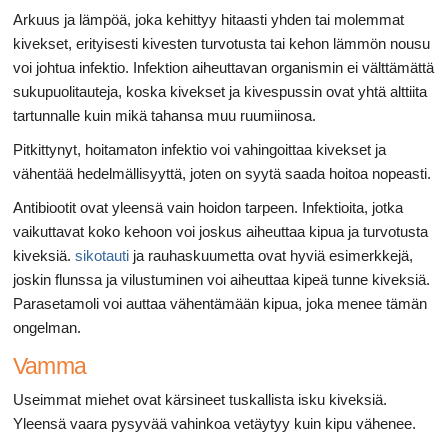
Arkuus ja lämpöä, joka kehittyy hitaasti yhden tai molemmat
kivekset, erityisesti kivesten turvotusta tai kehon lämmön nousu
voi johtua infektio. Infektion aiheuttavan organismin ei välttämättä
sukupuolitauteja, koska kivekset ja kivespussin ovat yhtä alttiita
tartunnalle kuin mikä tahansa muu ruumiinosa.
Pitkittynyt, hoitamaton infektio voi vahingoittaa kivekset ja
vähentää hedelmällisyyttä, joten on syytä saada hoitoa nopeasti.
Antibiootit ovat yleensä vain hoidon tarpeen. Infektioita, jotka
vaikuttavat koko kehoon voi joskus aiheuttaa kipua ja turvotusta
kiveksiä.
sikotauti
ja rauhaskuumetta ovat hyviä esimerkkejä,
joskin flunssa ja vilustuminen voi aiheuttaa kipeä tunne kiveksiä.
Parasetamoli voi auttaa vähentämään kipua, joka menee tämän
ongelman.
Vamma
Useimmat miehet ovat kärsineet tuskallista isku kiveksiä.
Yleensä vaara pysyvää vahinkoa vetäytyy kuin kipu vähenee.