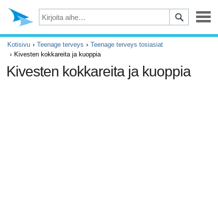
Masennus
Kotisivu
Teenage terveys
Teenage terveys tosiasiat
Kivesten kokkareita ja kuoppia
Silmät
Kivesten kokkareita ja kuoppia
Tapaturmat ja ensiapu
Kivut ja säryt
ADHD
Allergia ja astma
Aivot ja hermosto
Syöpä
Diabetes