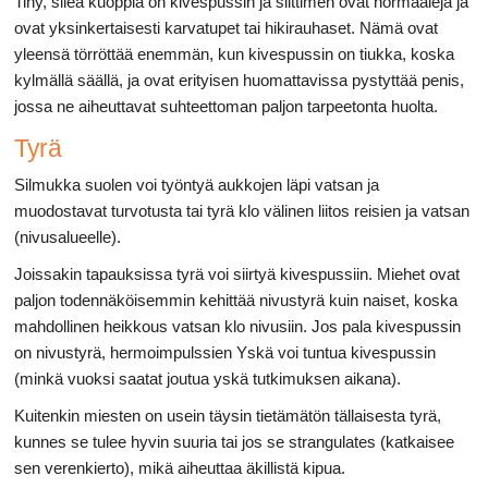
Tiny, sileä kuoppia on kivespussin ja siittimen ovat normaaleja ja
ovat yksinkertaisesti karvatupet tai hikirauhaset. Nämä ovat
yleensä törröttää enemmän, kun kivespussin on tiukka, koska
kylmällä säällä, ja ovat erityisen huomattavissa pystyttää penis,
jossa ne aiheuttavat suhteettoman paljon tarpeetonta huolta.
Tyrä
Silmukka suolen voi työntyä aukkojen läpi vatsan ja
muodostavat turvotusta tai tyrä klo välinen liitos reisien ja vatsan
(nivusalueelle).
Joissakin tapauksissa tyrä voi siirtyä kivespussiin. Miehet ovat
paljon todennäköisemmin kehittää nivustyrä kuin naiset, koska
mahdollinen heikkous vatsan klo nivusiin. Jos pala kivespussin
on nivustyrä, hermoimpulssien Yskä voi tuntua kivespussin
(minkä vuoksi saatat joutua yskä tutkimuksen aikana).
Kuitenkin miesten on usein täysin tietämätön tällaisesta tyrä,
kunnes se tulee hyvin suuria tai jos se strangulates (katkaisee
sen verenkierto), mikä aiheuttaa äkillistä kipua.