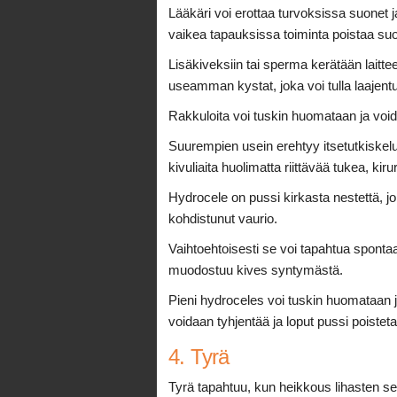
Lääkäri voi erottaa turvoksissa suonet ja
vaikea tapauksissa toiminta poistaa su
Lisäkiveksiin tai sperma kerätään lait
useamman kystat, joka voi tulla laajentu
Rakkuloita voi tuskin huomataan ja void
Suurempien usein erehtyy itsetutkiskelua
kivuliaita huolimatta riittävää tukea, kir
Hydrocele on pussi kirkasta nestettä, jo
kohdistunut vaurio.
Vaihtoehtoisesti se voi tapahtua spontaa
muodostuu kives syntymästä.
Pieni hydroceles voi tuskin huomataan j
voidaan tyhjentää ja loput pussi poistetaa
4. Tyrä
Tyrä tapahtuu, kun heikkous lihasten se