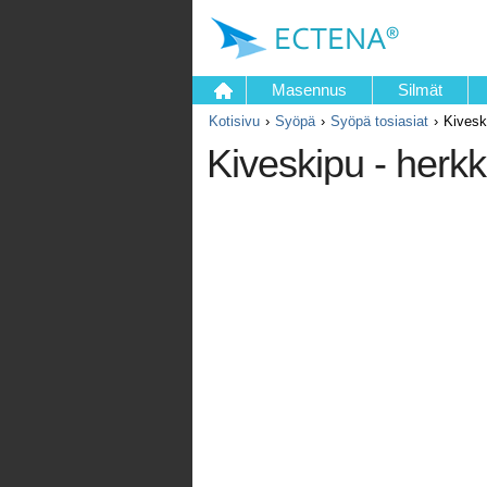
Masennus
Silmät
Kotisivu
Syöpä
Syöpä tosiasiat
Kivesk
Kiveskipu - herkk