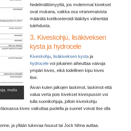
hedelmättömyyttä, jos molemmat kivekset
ovat mukana, vaikka osa viranomaisista
määrätä kortikosteroidi lääkitys vähentää
tulehdusta.
3. Kiveskohju, lisäkiveksen
kysta ja hydrocele
Kiveskohju
,
lisäkiveksen kysta
ja
hydrocele
voi jokainen aiheuttaa vaivoja
ympäri kives, eikä todellinen kipu kives
itse.
Aivan kuten jalkojen laskimot, laskimot että
loja, mutta
valua verta pois kivekset kivespussin voi
tulla suonikohjuja, jolloin kiveskohju
osassa kives vaikuttaa puolella ja suonet voivat itse olla
ne, ja yllään tukevaa housut tai Jock hihna auttaa.