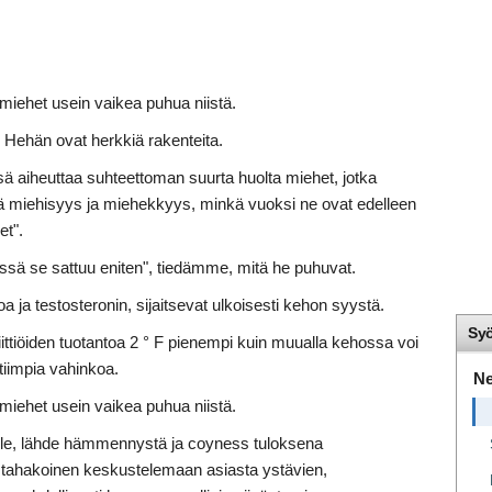
miehet usein vaikea puhua niistä.
. Hehän ovat herkkiä rakenteita.
ä aiheuttaa suhteettoman suurta huolta miehet, jotka
ssä miehisyys ja miehekkyys, minkä vuoksi ne ovat edelleen
et".
issä se sattuu eniten", tiedämme, mitä he puhuvat.
 ja testosteronin, sijaitsevat ulkoisesti kehon syystä.
Sy
siittiöiden tuotantoa 2 ° F pienempi kuin muualla kehossa voi
lttiimpia vahinkoa.
Ne
miehet usein vaikea puhua niistä.
elle, lähde hämmennystä ja coyness tuloksena
stahakoinen keskustelemaan asiasta ystävien,