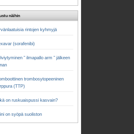
ustu näihin
vänlaatuisia rintojen kyhmyjä
xavar (sorafenibi)
lviytyminen " ilmapallo arm " jälkeen
nnan
omboottinen trombosytopeeninen
rppura (TTP)
kä on ruskuaispussi kasvain?
tini on syöpä suoliston