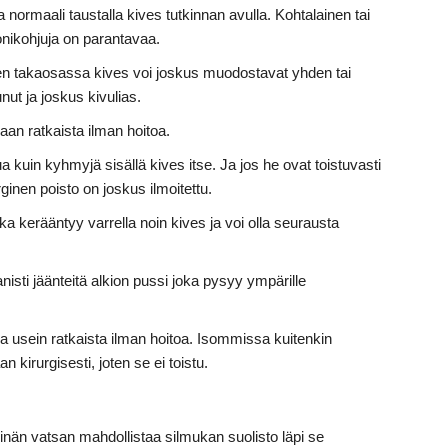
 normaali taustalla kives tutkinnan avulla. Kohtalainen tai
onikohjuja on parantavaa.
teen takaosassa kives voi joskus muodostavat yhden tai
nut ja joskus kivulias.
aan ratkaista ilman hoitoa.
 kuin kyhmyjä sisällä kives itse. Ja jos he ovat toistuvasti
urginen poisto on joskus ilmoitettu.
ka kerääntyy varrella noin kives ja voi olla seurausta
nisti jäänteitä alkion pussi joka pysyy ympärille
a usein ratkaista ilman hoitoa. Isommissa kuitenkin
n kirurgisesti, joten se ei toistu.
inän vatsan mahdollistaa silmukan suolisto läpi se