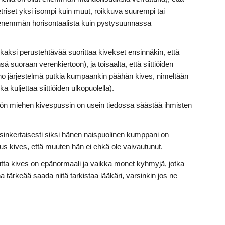
iset yksi isompi kuin muut, roikkuva suurempi tai
a enemmän horisontaalista kuin pystysuunnassa
kaksi perustehtävää suorittaa kivekset ensinnäkin, että
 suoraan verenkiertoon), ja toisaalta, että siittiöiden
eno järjestelmä putkia kumpaankin päähän kives, nimeltään
a kuljettaa siittiöiden ulkopuolella).
llön miehen kivespussin on usein tiedossa säästää ihmisten
ksinkertaisesti siksi hänen naispuolinen kumppani on
s kives, että muuten hän ei ehkä ole vaivautunut.
utta kives on epänormaali ja vaikka monet kyhmyjä, jotka
a tärkeää saada niitä tarkistaa lääkäri, varsinkin jos ne