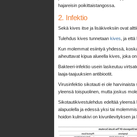
hajareisin poikittaistangossa.
2. Infektio
Sekä kives itse ja lisäkiveksiin ovat alt
Tulehdus kives tunnetaan
kives
, ja ett
Kun molemmat esiintyä yhdessä, koska n
aiheuttavat kipua alueella kives, joka o
Bakteeri-infektio usein laskeutuu virtsat
laaja-taajuuksien antibiootit.
Virusinfektio sikotauti ei ole harvinaist
yleensä toispuolinen, mutta joskus mo
Sikotautikivestulehdus edeltää yleensä 
alapuolella ja edessä yksi tai molemmiss
hoidon kulmakivi on kivunlievityksen ja 