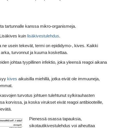
tiita tartunnalle kanssa mikro-organismeja.
ä Lisäkives kuin
lisäkivestulehdus
.
e usein tekevät, termi on epididymo-, kives. Kaikki
n arka, turvonnut ja kuuma koskettaa.
eiden johtaa tyypillinen infektio, joka yleensä reagoi aikana
a syy
kives
aikuisilla miehillä, jotka eivät ole immuuneja,
lemmat.
kasvojen turvotus johtuen tulehtunut sylkirauhasten
a korvissa, ja koska virukset eivät reagoi antibiooteille,
levätä.
Pienessä osassa tapauksia,
sikotautikivestulehdus voi aiheuttaa