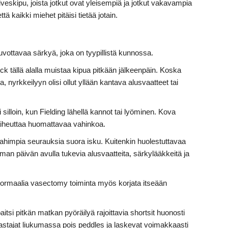
eskipu, joista jotkut ovat yleisempiä ja jotkut vakavampia
ä kaikki miehet pitäisi tietää jotain.
uvottavaa särkyä, joka on tyypillistä kunnossa.
k tällä alalla muistaa kipua pitkään jälkeenpäin. Koska
a, nyrkkeilyyn olisi ollut yllään kantava alusvaatteet tai
ti silloin, kun Fielding lähellä kannot tai lyöminen. Kova
 aiheuttaa huomattavaa vahinkoa.
pahimpia seurauksia suora isku. Kuitenkin huolestuttavaa
an päivän avulla tukevia alusvaatteita, särkylääkkeitä ja
 normaalia vasectomy toiminta myös korjata itseään
itsi pitkän matkan pyöräilyä rajoittavia shortsit huonosti
astajat liukumassa pois peddles ja laskevat voimakkaasti