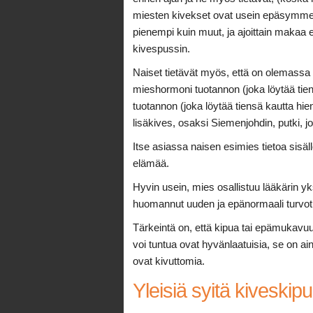
miesten kivekset ovat usein epäsymmetr
pienempi kuin muut, ja ajoittain maka
kivespussin.
Naiset tietävät myös, että on olemassa 
mieshormoni tuotannon (joka löytää tiensä
tuotannon (joka löytää tiensä kautta hi
lisäkives, osaksi Siemenjohdin, putki, jok
Itse asiassa naisen esimies tietoa sisä
elämää.
Hyvin usein, mies osallistuu lääkärin y
huomannut uuden ja epänormaali turvotu
Tärkeintä on, että kipua tai epämukavu
voi tuntua ovat hyvänlaatuisia, se on ain
ovat kivuttomia.
Yleisiä syitä kiveskipu