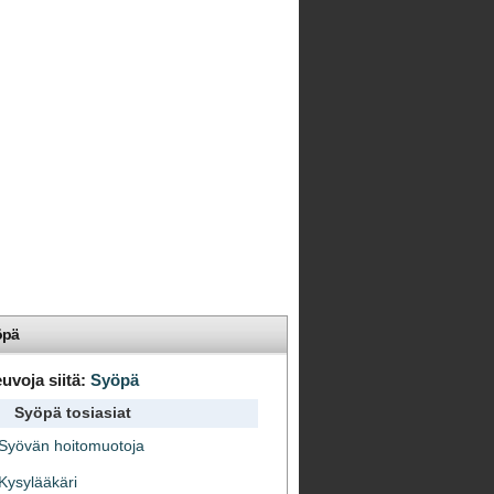
öpä
uvoja siitä:
Syöpä
Syöpä tosiasiat
Syövän hoitomuotoja
Kysylääkäri