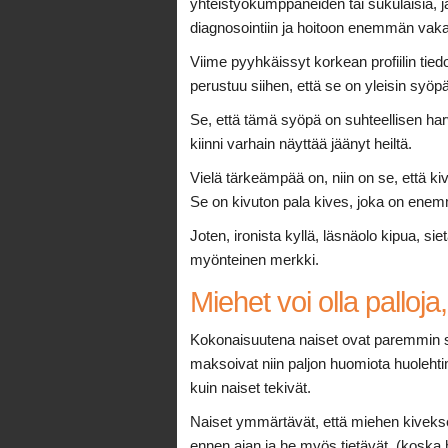
yhteistyökumppaneiden tai sukulaisia, j
diagnosointiin ja hoitoon enemmän vaka
Viime pyyhkäissyt korkean profiilin tie
perustuu siihen, että se on yleisin syö
Se, että tämä syöpä on suhteellisen harvi
kiinni varhain näyttää jäänyt heiltä.
Vielä tärkeämpää on, niin on se, että k
Se on kivuton pala kives, joka on enem
Joten, ironista kyllä, läsnäolo kipua, sie
myönteinen merkki.
Miehet voi olla palloja
Kokonaisuutena naiset ovat paremmin sel
maksoivat niin paljon huomiota huolehti
kuin naiset tekivät.
Naiset ymmärtävät, että miehen kivekset
ennen ajan ja he myös tietävät, (koska 