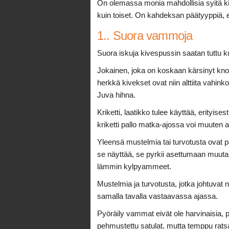
On olemassa monia mahdollisia syitä kiv
kuin toiset. On kahdeksan päätyyppiä, ett
1.. Suora vammoja
Suora iskuja kivespussin saatan tuttu k
Jokainen, joka on koskaan kärsinyt knoc
herkkä kivekset ovat niin alttiita vahinko
Juva hihna.
Kriketti, laatikko tulee käyttää, erityises
kriketti pallo matka-ajossa voi muuten
Yleensä mustelmia tai turvotusta ovat 
se näyttää, se pyrkii asettumaan muutam
lämmin kylpyammeet.
Mustelmia ja turvotusta, jotka johtuvat
samalla tavalla vastaavassa ajassa.
Pyöräily vammat eivät ole harvinaisia, pa
pehmustettu satulat, mutta temppu rats