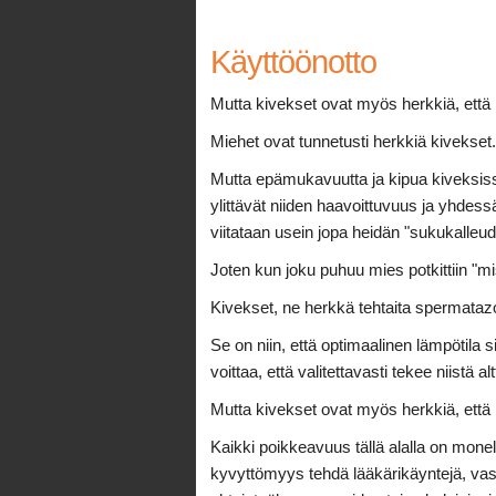
Käyttöönotto
Mutta kivekset ovat myös herkkiä, että 
Miehet ovat tunnetusti herkkiä kivekset
Mutta epämukavuutta ja kipua kiveksiss
ylittävät niiden haavoittuvuus ja yhde
viitataan usein jopa heidän "sukukalleud
Joten kun joku puhuu mies potkittiin "m
Kivekset, ne herkkä tehtaita spermatazoa
Se on niin, että optimaalinen lämpötila 
voittaa, että valitettavasti tekee niistä a
Mutta kivekset ovat myös herkkiä, että 
Kaikki poikkeavuus tällä alalla on mon
kyvyttömyys tehdä lääkärikäyntejä, va