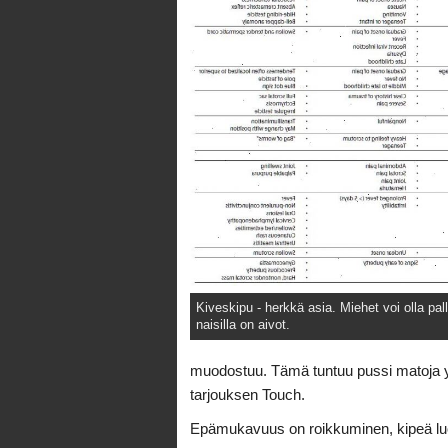
Kiveskipu - herkkä asia. Miehet voi olla pal
naisilla on aivot.
muodostuu. Tämä tuntuu pussi matoja ylä
tarjouksen Touch.
Epämukavuus on roikkuminen, kipeä luon