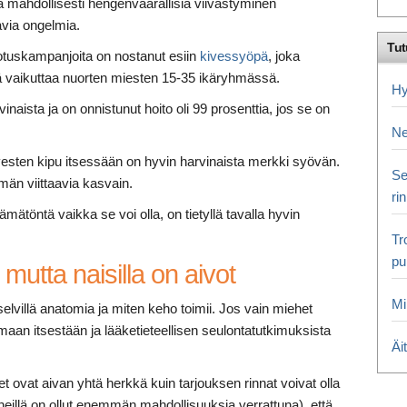
a mahdollisesti hengenvaarallisia viivästyminen
via ongelmia.
Tut
dotuskampanjoita on nostanut esiin
kivessyöpä
, joka
pä vaikuttaa nuorten miesten 15-35 ikäryhmässä.
Hy
naista ja on onnistunut hoito oli 99 prosenttia, jos se on
Ne
ivesten kipu itsessään on hyvin harvinaista merkki syövän.
Se
män viittaavia kasvain.
ri
tämätöntä vaikka se voi olla, on tietyllä tavalla hyvin
Tr
pu
, mutta naisilla on aivot
Mi
villä anatomia ja miten keho toimii. Jos vain miehet
maan itsestään ja lääketieteellisen seulontatutkimuksista
Äi
 ovat aivan yhtä herkkä kuin tarjouksen rinnat voivat olla
heillä on ollut enemmän mahdollisuuksia verrattuna), että