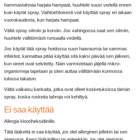
hammastahnaa harjata hampaat, huuhtele suusi vedellä ennen
kuin käytät spray. Vaihtoehtoisesti voit käyttää spray eri aikaan
vuorokaudesta, kun harjata hampaat.
Vältä spray silmiin ja korviin. Jos vahingossa saat sen silmiin,
huuhtele välittömästi runsaalla vedellä.
Jos käytät tätä spray hoidossa suun haavaumia tai sammas
infektiot, kannattaa pitää käyttää sitä kaksi päivää sen jälkeen,
kun oireet ovat selvitetty. Näin varmistetaan jäljellä mikro-
organismeja tapetaan ja siten auttaa välttämään kunnossa
tulossa takaisin.
Vältä valkaisu kankaita, jotka ovat olleet kosketuksissa tämän
spray, koska ruskeita tahroja voi kehittyä.
Ei saa käyttää
Allergia klooriheksidiinille.
Tätä lääkettä ei saa käyttää, jos olet allerginen jollekin tai sen
ainesosia. Kerro lääkärillesi tai apteekkiin, jos olet aiemmin