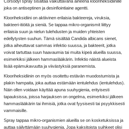
Corsodyl spray sisältää vaikuttavana aineena klooriheksidiinille
joka on antiseptinen ja desinfiointiaine agentti.
Klooriheksidiini on aktiivinen erilaisia ​​bakteereja, viruksia,
bakteeri-itiöitä ja sieniä. Se tappaa mikro-organismit liittyy
erilaisia ​​suun ja nielun tulehdusten ja muiden yhteisten
edellytysten suuhun. Tämä sisältää Candida albicans sienet,
jotka aiheuttavat sammas infektio suussa, ja bakteerit, jotka
voivat tartuttaa suun haavaumia tai muita kipeä alueilla suussa,
esimerkiksi jälkeen hammaslääkärin. Infektio näistä alueista
lisää epämukavuutta ja viivästyksiä paranemista.
Klooriheksidiinin on myös osoitettu estävän muodostumista ja
plakin hampaita, joka auttaa estämään ientulehdus (ientulehdus).
Näin ollen voidaan käyttää apuna suuhygienia, erityisesti
tapauksissa, joissa harjauksen on ongelma, esimerkiksi jälkeen
hammaslääkärin tai ihmisiä, jotka ovat fyysisesti tai psyykkisesti
vammaisille.
Spray tappaa mikro-organismien alueilla se on kosketuksissa ja
auttaa säilyttämään suuhygienia. Jopa kaksitoista suihkeet olisi