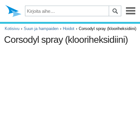
Masennus
Kotisivu
Suun ja hampaiden
Hoidot
Corsodyl spray (klooriheksidiini)
Corsodyl spray (klooriheksidiini)
Silmät
Tapaturmat ja ensiapu
Kivut ja säryt
ADHD
Allergia ja astma
Aivot ja hermosto
Syöpä
Diabetes