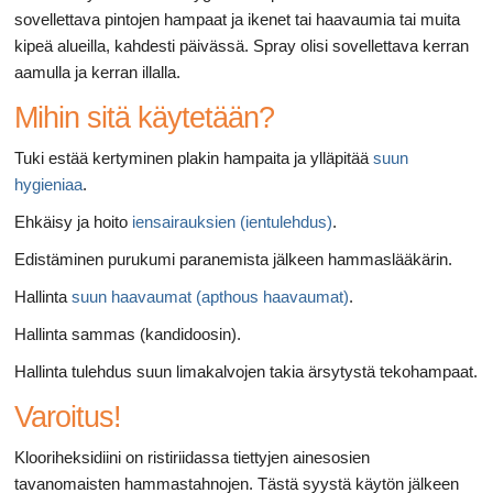
sovellettava pintojen hampaat ja ikenet tai haavaumia tai muita
kipeä alueilla, kahdesti päivässä. Spray olisi sovellettava kerran
aamulla ja kerran illalla.
Mihin sitä käytetään?
Tuki estää kertyminen plakin hampaita ja ylläpitää
suun
hygieniaa
.
Ehkäisy ja hoito
iensairauksien (ientulehdus)
.
Edistäminen purukumi paranemista jälkeen hammaslääkärin.
Hallinta
suun haavaumat (apthous haavaumat)
.
Hallinta sammas (kandidoosin).
Hallinta tulehdus suun limakalvojen takia ärsytystä tekohampaat.
Varoitus!
Klooriheksidiini on ristiriidassa tiettyjen ainesosien
tavanomaisten hammastahnojen. Tästä syystä käytön jälkeen