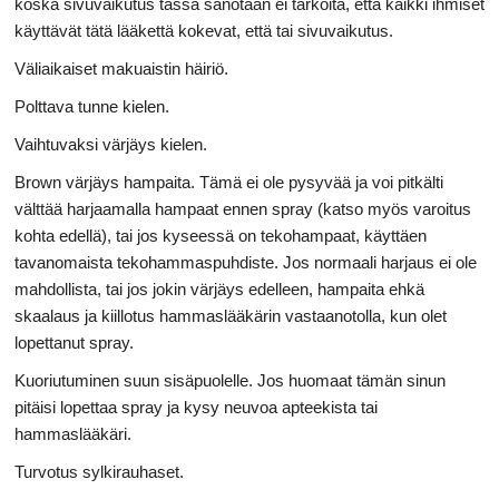
koska sivuvaikutus tässä sanotaan ei tarkoita, että kaikki ihmiset
käyttävät tätä lääkettä kokevat, että tai sivuvaikutus.
Väliaikaiset makuaistin häiriö.
Polttava tunne kielen.
Vaihtuvaksi värjäys kielen.
Brown värjäys hampaita. Tämä ei ole pysyvää ja voi pitkälti
välttää harjaamalla hampaat ennen spray (katso myös varoitus
kohta edellä), tai jos kyseessä on tekohampaat, käyttäen
tavanomaista tekohammaspuhdiste. Jos normaali harjaus ei ole
mahdollista, tai jos jokin värjäys edelleen, hampaita ehkä
skaalaus ja kiillotus hammaslääkärin vastaanotolla, kun olet
lopettanut spray.
Kuoriutuminen suun sisäpuolelle. Jos huomaat tämän sinun
pitäisi lopettaa spray ja kysy neuvoa apteekista tai
hammaslääkäri.
Turvotus sylkirauhaset.